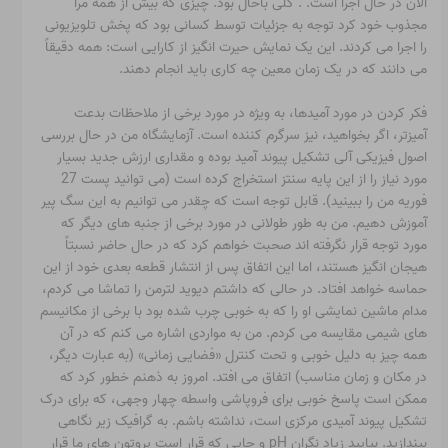
الان در حال اجرا است. . کلی باحال بود. چیزی که بیش از همه مرا
مجذوب خود کرد توجه به جزئیات توسط کسانی بود که پخش تلویزیونی
را اجرا می کردند. این یک نمایش حیرت انگیز از کارایی است: همه دقیقاً
می دانند که در یک زمان معین چه کاری باید انجام دهند.
فکر کردن در مورد آمیدها، به ویژه در مورد برخی از ملاحظات بدعت
آمیزتر، اگر بخواهید، نیز سرگرم کننده است. آزمایشگاه من در حال بررسی
اصول فیزیکی آلی تشکیل پیوند آمید بوده و مقداری ارزش جدید بسیار
مورد نیاز را از این پایه سنتز استخراج کرده است (می توانید پست 27
فوریه من را ببینید). قابل توجه است که چقدر می توانیم به این سگ پیر
آموزش دهیم. من به طور طولانی در مورد برخی از جنبه های دیگر که
مورد توجه قرار نگرفته اند صحبت خواهم کرد که در حال حاضر نسبتاً
هیجان انگیز هستند، اما این اتفاق پس از انتشار قطعه بعدی خود از این
حماسه خواهد افتاد. در حالی که داشتم دیوید لترمن را تماشا می کردم،
مدام ماشین نمایشی او را که به خوبی چرب شده بود با برخی از مکانیسم
های شیمی مقایسه می کردم. من به مواردی اشاره می کنم که در آن
همه چیز به دلیل خوبی و تحت کنترل «فضایی زمانی» (به عبارت دیگر،
در مکان و زمان مناسب) اتفاق می افتد. امروز به ذهنم خطور کرد که
ممکن است پاسخ خوبی برای فروپاشی واسطه چهار وجهی، که برای درک
تشکیل پیوند آمیدی مرکزی است، نداشته باشم. به گرافیک زیر نگاهی
بیندازید. بیایید زیاد نگران pH و جایی که قرار است پروتون های ما قرار