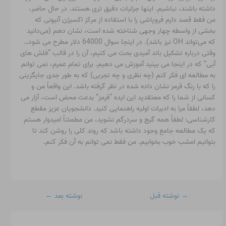
داشته باشند، نباشیم. اینها جزئیات دقیق تری هستند. در حال حاضر،
من فقط قصد دارم فروپاشی را با استفاده از مرکز اکسیژن آنیونی که
بخشی از واسطه چهار وجهی شناخته شده است، نشان دهم (می‌دانید
که می‌تواند OH نیز باشد). در اینجا سوال 64000 دلار مطرح می شود…
وقتی درباره تشکیل باند آمیدی بحث می کنیم، آن را در قالب “فلش های
آبی” که در اینجا می بینید آموزش می دهیم. برای تمام عمرم، نمی توانم
به مطالعه ای فکر کنم (چه نظری و چه تجربی) که به طور جدی جایگزینی
را که با رنگ قرمز نشان داده شده در نظر گرفته باشد. این واقعاً من و
کسانی از شما را که معتقدید این ایده “قرمز” بدعت محض است، آزار می
دهد، لطفاً مرا به ادبیات اولیه راهنمایی کنید. دانشجویان عزیز مقطع
کارشناسی: لطفاً همه گیج و سردرگم نشوید، من مطمئناً امیدوار هستم
که یک مطالعه جامع وجود داشته باشد که روند کلی را روشن کند تا
بتوانیم امشب خوب بخوابیم. من فقط نمی توانم به آن فکر کنم.
→
نوشته قبل
نوشته بعد
←