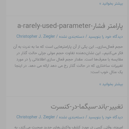
بیشتر بخوانید »
پارامتر فشار-a-rarely-used-parameter
پارامتر
فشار-
دیدگاه‌ خود را بنویسید
/
دسته‌بندی نشده
/
Christopher J. Ziegler
a-
rarely-
حجم فعال‌سازی… این یکی از آن پارامترهایی است که ما به ندرت به آن
used-
فکر می‌کنیم… این نشان‌دهنده تفاوت حجم مولی جزئی حالت گذار در
parameter
مقایسه با معرف‌ها است. مقدار حجم فعال سازی اطلاعاتی را در مورد
تغییرات ساختاری که در حالت گذار رخ می دهد ارائه می دهد. در اینجا
یک مثال خوب است:
بیشتر بخوانید »
تغییر-باند-سیگما-در-کنسرت
تغییر-
باند-
دیدگاه‌ خود را بنویسید
/
دسته‌بندی نشده
/
Christopher J. Ziegler
سیگما-
در-
امروزه، وقتی کسی در مورد کشف واکنش‌های جدید صحبت می‌کند، به