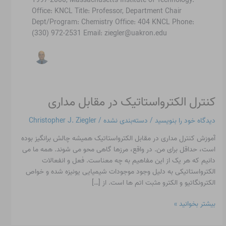
Office: KNCL Title: Professor, Department Chair
Dept/Program: Chemistry Office: 404 KNCL Phone:
(330) 972-2531 Email:
ziegler@uakron.edu
کنترل الکترواستاتیک در مقابل مداری
کنترل
الکترواستاتیک
دیدگاه‌ خود را بنویسید
/
دسته‌بندی نشده
/
Christopher J. Ziegler
در
مقابل
آموزش کنترل مداری در مقابل الکترواستاتیک همیشه چالش برانگیز بوده
مداری
است، حداقل برای من. در واقع، مرزها گاهی محو می شوند. همه ما می
دانیم که هر یک از این مفاهیم به چه معناست. فعل و انفعالات
الکترواستاتیکی به دلیل وجود موجودات شیمیایی یونیزه شده و خواص
الکترونگاتیو و الکترو مثبت اتم ها است. از […]
بیشتر بخوانید »