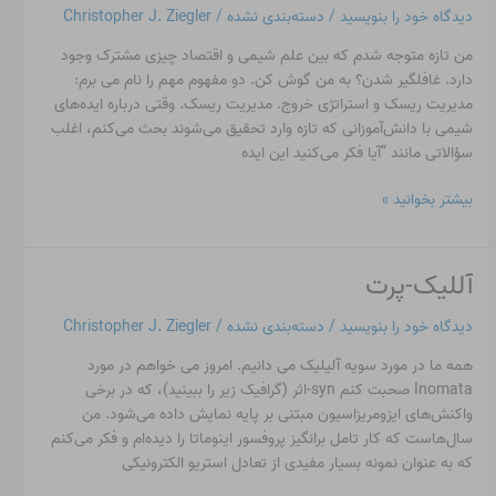
دیدگاه‌ خود را بنویسید
/
دسته‌بندی نشده
/
Christopher J. Ziegler
در
شیمی
من تازه متوجه شدم که بین علم شیمی و اقتصاد چیزی مشترک وجود
دارد. غافلگیر شدن؟ به من گوش کن. دو مفهوم مهم را نام می برم:
مدیریت ریسک و استراتژی خروج. مدیریت ریسک. وقتی درباره ایده‌های
شیمی با دانش‌آموزانی که تازه وارد تحقیق می‌شوند بحث می‌کنم، اغلب
سؤالاتی مانند “آیا فکر می‌کنید این ایده
بیشتر بخوانید »
آللیک-پرت
آللیک-
پرت
دیدگاه‌ خود را بنویسید
/
دسته‌بندی نشده
/
Christopher J. Ziegler
همه ما در مورد سویه آلیلیک می دانیم. امروز می خواهم در مورد
Inomata صحبت کنم syn-اثر (گرافیک زیر را ببینید)، که در برخی
واکنش‌های ایزومریزاسیون مبتنی بر پایه نمایش داده می‌شود. من
سال‌هاست که کار تامل برانگیز پروفسور اینوماتا را دیده‌ام و فکر می‌کنم
که به عنوان نمونه بسیار مفیدی از تعادل استریو الکترونیکی