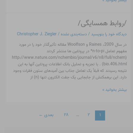
بیشتر بخوانید »
/روابط همسایگی/
/
روابط
دیدگاه‌ خود را بنویسید
/
دسته‌بندی نشده
/
Christopher J. Ziegler
همسایگی/
در سال 2009، Raines و Woolfson مقاله تأثیرگذار خود را در مورد
مفهوم تعامل n-to-pi* در پروتئین ها منتشر کردند
(http://www.nature.com/nchembio/journal/v6/n8/full/nchem
bio.406.html) . با تجزیه و تحلیل بانک اطلاعات پروتئین آنها به این
نتیجه رسیدند که قبلاً یک تعامل جذاب بین آمیدهای ستون فقرات وجود
دارد. این برهمکنش از جابجایی یک جفت الکترون تنها (n) از
بیشتر بخوانید »
۱
۲
…
۲۸
بعدی
←