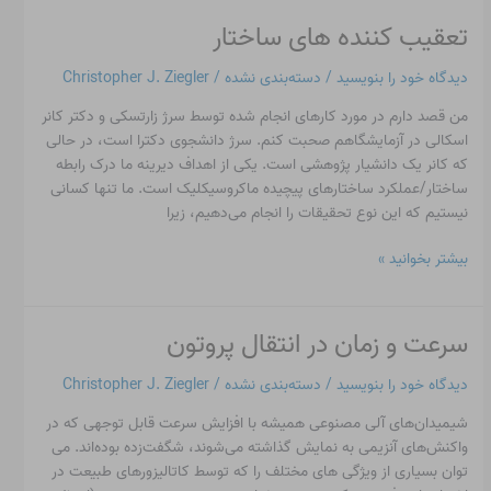
تعقیب کننده های ساختار
تعقیب
کننده
دیدگاه‌ خود را بنویسید
/
دسته‌بندی نشده
/
Christopher J. Ziegler
های
ساختار
من قصد دارم در مورد کارهای انجام شده توسط سرژ زارتسکی و دکتر کانر
اسکالی در آزمایشگاهم صحبت کنم. سرژ دانشجوی دکترا است، در حالی
که کانر یک دانشیار پژوهشی است. یکی از اهداف دیرینه ما درک رابطه
ساختار/عملکرد ساختارهای پیچیده ماکروسیکلیک است. ما تنها کسانی
نیستیم که این نوع تحقیقات را انجام می‌دهیم، زیرا
بیشتر بخوانید »
سرعت و زمان در انتقال پروتون
سرعت
و
دیدگاه‌ خود را بنویسید
/
دسته‌بندی نشده
/
Christopher J. Ziegler
زمان
در
شیمیدان‌های آلی مصنوعی همیشه با افزایش سرعت قابل توجهی که در
انتقال
واکنش‌های آنزیمی به نمایش گذاشته می‌شوند، شگفت‌زده بوده‌اند. می
پروتون
توان بسیاری از ویژگی های مختلف را که توسط کاتالیزورهای طبیعت در