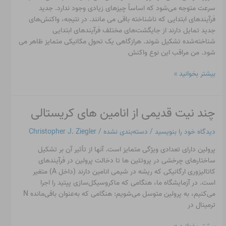
کنسرت
سرعت متوجه می‌شود که اساساً چیزهای زیادی وجود ندارد. جدید
فرآیندهای ابتدایی که ناشناخته باقی می مانند. در نتیجه، واکنش‌های
جدید تمایل دارند از جایگشت‌های مختلف فرآیندهای ابتدایی
شناخته‌شده تشکیل شوند. هرازگاهی یک تحول مکانیکی متمایز ظاهر می
شود. من مراقب این نوع واکنش
بیشتر بخوانید »
چند نیت قدیمی از انامین های کریستالی
چند
نیت
دیدگاه‌ خود را بنویسید
/
دسته‌بندی نشده
/
Christopher J. Ziegler
قدیمی
از
پرولین دارای تعدادی ویژگی متمایز است. آنها از تأثیر آن بر تشکیل
انامین
ساختارهای چرخشی در پروتئین ها تا دخالت پرولین در فرآیندهای
های
کاتالیزوری ارگانیکی که ریشه در شیمی انامین دارند (داخل A) متغیر
کریستالی
است. در آزمایشگاه ما، هنگامی که ماکروسیکل‌سازی پپتید را اجرا
می‌کنیم، به پرولین متوسل می‌شویم: هنگامی که به‌عنوان باقی‌مانده N
ترمینال در