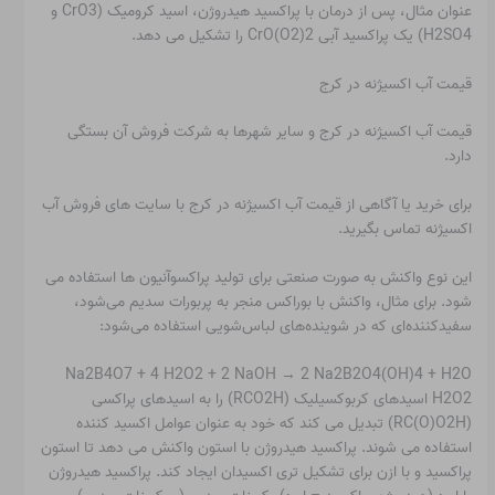
عنوان مثال، پس از درمان با پراکسید هیدروژن، اسید کرومیک (CrO3 و
H2SO4) یک پراکسید آبی CrO(O2)2 را تشکیل می دهد.
قیمت آب اکسیژنه در کرج
قیمت آب اکسیژنه در کرج و سایر شهرها به شرکت فروش آن بستگی
دارد.
برای خرید یا آگاهی از قیمت آب اکسیژنه در کرج با سایت های فروش آب
اکسیژنه تماس بگیرید.
این نوع واکنش به صورت صنعتی برای تولید پراکسوآنیون ها استفاده می
شود. برای مثال، واکنش با بوراکس منجر به پربورات سدیم می‌شود،
سفیدکننده‌ای که در شوینده‌های لباس‌شویی استفاده می‌شود:
Na2B4O7 + 4 H2O2 + 2 NaOH → 2 Na2B2O4(OH)4 + H2O
H2O2 اسیدهای کربوکسیلیک (RCO2H) را به اسیدهای پراکسی
(RC(O)O2H) تبدیل می کند که خود به عنوان عوامل اکسید کننده
استفاده می شوند. پراکسید هیدروژن با استون واکنش می دهد تا استون
پراکسید و با ازن برای تشکیل تری اکسیدان ایجاد کند. پراکسید هیدروژن