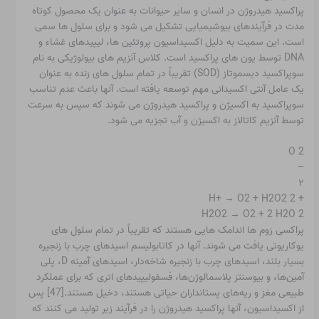
پراکسید هیدروژن در انسان و سایر حیوانات به عنوان یک محصول کوتاه
مدت در فرآیندهای بیوشیمیایی تشکیل می شود و برای سلول ها سمی
است. این سمیت به دلیل اکسیداسیون پروتئین ها، لیپیدهای غشاء و
DNA توسط یون های پراکسید است. کلاس آنزیم های بیولوژیکی به نام
سوپراکسید دیسموتاز (SOD) تقریباً در تمام سلول های زنده به عنوان
یک عامل آنتی اکسیدانی مهم توسعه یافته است. آنها باعث عدم تناسب
سوپراکسید به اکسیژن و پراکسید هیدروژن می شوند که سپس به سرعت
توسط آنزیم کاتالاز به اکسیژن و آب تجزیه می شود.
2 O
–
۲
+ 2 H+ → O2 + H2O2
2 H2O2 → O2 + 2 H2O
پراکسی زوم ها اندامک هایی هستند که تقریباً در تمام سلول های
یوکاریوتی یافت می شوند. آنها در کاتابولیسم اسیدهای چرب با زنجیره
بسیار بلند، اسیدهای چرب با زنجیره شاخه‌دار، اسیدهای آمینه D، پلی
آمین‌ها، و بیوسنتز پلاسمالوژن‌ها، فسفولیپیدهای اتری که برای عملکرد
طبیعی مغز و ریه‌های پستانداران حیاتی هستند، دخیل هستند.[47] پس
از اکسیداسیون، آنها پراکسید هیدروژن را در فرآیند زیر تولید می کنند که