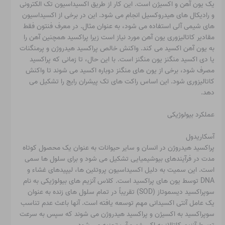
یک یون آهن و اکسیژن است. این کار از طریق اکسیداسیون تک الکترونی
و رادیکال های هیدروکسیل انجام می شود. این در برخی از اکسیداسیون
های شیمی آلی استفاده می شود، به عنوان مثال. در معرف فنتون فقط
مقادیر کاتالیزوری یون آهن مورد نیاز است زیرا پراکسید همچنین آهن را
به یون آهن اکسید می کند. واکنش خالص پراکسید هیدروژن و پرمنگنات
یا دی اکسید منگنز یون منگنز است. با این حال، تا زمانی که پراکسید
مصرف شود، برخی از یون های منگنز دوباره اکسید می شوند تا واکنش
کاتالیزوری شود. این اساس راکت های تک پیشران رایج را تشکیل می
دهد.
عملکرد بیولوژیکی
آسکاریدول
پراکسید هیدروژن در انسان و سایر حیوانات به عنوان یک محصول کوتاه
مدت در فرآیندهای بیوشیمیایی تشکیل می شود و برای سلول ها سمی
است. این سمیت به دلیل اکسیداسیون پروتئین ها، لیپیدهای غشاء و
DNA توسط یون های پراکسید است. کلاس آنزیم های بیولوژیکی به نام
سوپراکسید دیسموتاز (SOD) تقریباً در تمام سلول های زنده به عنوان
یک عامل آنتی اکسیدانی مهم توسعه یافته است. آنها باعث عدم تناسب
سوپراکسید به اکسیژن و پراکسید هیدروژن می شوند که سپس به سرعت
توسط آنزیم کاتالاز به اکسیژن و آب تجزیه می شود.