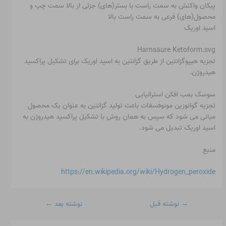
پیکان واکنش به سمت راست با بستر(های) جزئی از بالا سمت چپ و
محصول(های) فرعی به سمت راست بالا
اسید اوریک
Harnsäure Ketoform.svg
تجزیه هیپوگزانتین از طریق گزانتین به اسید اوریک برای تشکیل پراکسید
هیدروژن.
سوسک بمب افکن استرالیایی
تجزیه گوانوزین مونوفسفات باعث تولید گزانتین به عنوان یک محصول
میانی می شود که سپس به همان روش با تشکیل پراکسید هیدروژن به
اسید اوریک تبدیل می شود.
منبع
https://en.wikipedia.org/wiki/Hydrogen_peroxide
→
نوشته قبل
نوشته بعد
←