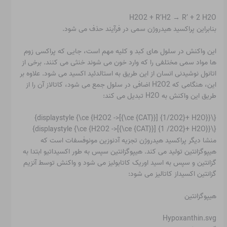
H2O2 + R’H2 → R’ + 2 H2O
بنابراین پراکسید هیدروژن سمی در فرآیند حذف می شود.
این واکنش در سلول های کبد و کلیه مهم است، جایی که پراکسی زوم
ها مواد سمی مختلفی را که وارد خون می شوند خنثی می کنند. برخی از
اتانول نوشیدنی انسان از این طریق به استالدئید اکسید می شود. علاوه بر
این، هنگامی که H2O2 اضافی در سلول جمع می شود، کاتالاز آن را از
طریق این واکنش به H2O تبدیل می کند:
{\displaystyle {\ce {H2O2 ->[{\ce {CAT}}] {1/2O2}+ H2O}}}
{\displaystyle {\ce {H2O2 ->[{\ce {CAT}}] {1 /2O2}+ H2O}}}
منشا دیگر پراکسید هیدروژن تجزیه آدنوزین مونوفسفات است که
هیپوگزانتین تولید می کند. هیپوگزانتین سپس به طور اکسیداتیو ابتدا به
گزانتین و سپس به اسید اوریک کاتابولیز می شود و واکنش توسط آنزیم
گزانتین اکسیداز کاتالیز می شود:
هیپوگزانتین
Hypoxanthin.svg