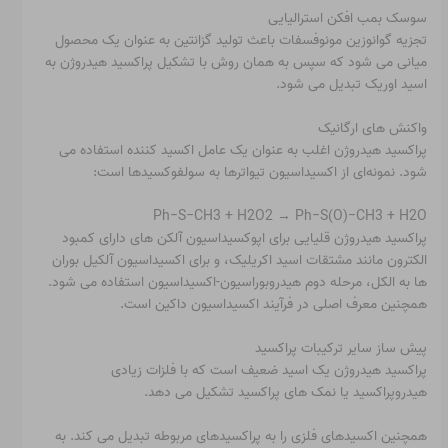
سوسک بمب افکن استرالیایی
تجزیه گوانوزین مونوفسفات باعث تولید گزانتین به عنوان یک محصول
میانی می شود که سپس به همان روش با تشکیل پراکسید هیدروژن به
اسید اوریک تبدیل می شود.
واکنش های ارگانیک
پراکسید هیدروژن اغلب به عنوان یک عامل اکسید کننده استفاده می
شود. نمونه‌ای از اکسیداسیون تیواترها به سولفوکسیدها است:
Ph−S−CH3 + H2O2 → Ph−S(O)−CH3 + H2O
پراکسید هیدروژن قلیایی برای اپوکسیداسیون آلکن های دارای کمبود
الکترون مانند مشتقات اسید اکریلیک، و برای اکسیداسیون آلکیل بوران
ها به الکل، مرحله دوم هیدروبوراسیون-اکسیداسیون استفاده می شود.
همچنین معرف اصلی در فرآیند اکسیداسیون داکین است.
پیش ساز سایر ترکیبات پراکسید
پراکسید هیدروژن یک اسید ضعیف است که با فلزات زیادی
هیدروپراکسید یا نمک های پراکسید تشکیل می دهد.
همچنین اکسیدهای فلزی را به پراکسیدهای مربوطه تبدیل می کند. به