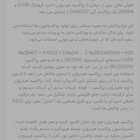
عنوان مثال، پس از درمان با پراکسید هیدروژن، اسید کرومیک (CrO3 و
H2SO4) یک پراکسید آبی CrO(O2)2 را تشکیل می دهد.
این نوع واکنش به صورت صنعتی برای تولید پراکسوآنیون ها استفاده می
شود. برای مثال، واکنش با بوراکس منجر به پربورات سدیم می‌شود،
سفیدکننده‌ای که در شوینده‌های لباس‌شویی استفاده می‌شود:
Na2B4O7 + 4 H2O2 + 2 NaOH → 2 Na2B2O4(OH)4 + H2O
H2O2 اسیدهای کربوکسیلیک (RCO2H) را به اسیدهای پراکسی
(RC(O)O2H) تبدیل می کند که خود به عنوان عوامل اکسید کننده
استفاده می شوند. پراکسید هیدروژن با استون واکنش می دهد تا استون
پراکسید و با ازن برای تشکیل تری اکسیدان ایجاد کند. پراکسید هیدروژن
با اوره (هیدروژن پراکسید – اوره)، کربنات سدیم (پر کربنات سدیم) و
سایر ترکیبات ترکیب های افزایشی پایدار تشکیل می دهد. یک ترکیب
اضافی اسید-باز با اکسید تری فنیل فسفین یک “حامل” مفید برای H2O2
در برخی واکنش ها است.
پراکسید هیدروژن هم یک عامل اکسید کننده و هم عامل کاهنده است.
اکسیداسیون پراکسید هیدروژن توسط هیپوکلریت سدیم باعث تولید
اکسیژن منفرد می شود. واکنش خالص یون آهن با پراکسید هیدروژن