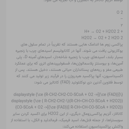
2 O
–
۲
+ 2 H+ → O2 + H2O2
2 H2O2 → O2 + 2 H2O
پراکسی زوم ها اندامک هایی هستند که تقریباً در تمام سلول های
یوکاریوتی یافت می شوند. آنها در کاتابولیسم اسیدهای چرب با زنجیره
بسیار بلند، اسیدهای چرب با زنجیره شاخه‌دار، اسیدهای آمینه D، پلی
آمین‌ها، و بیوسنتز پلاسمالوژن‌ها، فسفولیپیدهای اتری که برای عملکرد
طبیعی مغز و ریه‌های پستانداران حیاتی هستند، دخیل هستند. پس از
اکسیداسیون، آنها پراکسید هیدروژن را در فرآیند زیر تولید می کنند که
توسط فلاوین آدنین دی نوکلئوتید (FAD) کاتالیز می شود:
{\displaystyle {\ce {R-CH2-CH2-CO-SCoA + O2 ->[{\ce {FAD}}]
R-CH=CH-CO-SCoA + H2O2}}}{\displaystyle {\ce { R-CH2-CH2-
CO-SCoA + O2 ->[{\ce {FAD}}] R-CH=CH-CO-SCoA + H2O2}}}
کاتالاز، آنزیم پراکسی‌زومال دیگری، از این H2O2 برای اکسید کردن سایر
سوبستراها، از جمله فنل‌ها، اسید فرمیک، فرمالدئید و الکل، با استفاده از
واکنش پراکسیداسیون استفاده می‌کند: