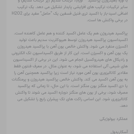
با اوره (هیدروژن پراکسید – اوره)، کربنات سدیم (پر کربنات سدیم) و
سایر ترکیبات ترکیب های افزایشی پایدار تشکیل می دهد. یک ترکیب
اضافی اسید-باز با اکسید تری فنیل فسفین یک “حامل” مفید برای H2O2
در برخی واکنش ها است.
پراکسید هیدروژن هم یک عامل اکسید کننده و هم عامل کاهنده است.
اکسیداسیون پراکسید هیدروژن توسط هیپوکلریت سدیم باعث تولید
اکسیژن منفرد می شود. واکنش خالص یون آهن با پراکسید هیدروژن
یک یون آهن و اکسیژن است. این کار از طریق اکسیداسیون تک الکترونی
و رادیکال های هیدروکسیل انجام می شود. این در برخی از اکسیداسیون
های شیمی آلی استفاده می شود، به عنوان مثال. در معرف فنتون فقط
مقادیر کاتالیزوری یون آهن مورد نیاز است زیرا پراکسید همچنین آهن را
به یون آهن اکسید می کند. واکنش خالص پراکسید هیدروژن و پرمنگنات
یا دی اکسید منگنز یون منگنز است. با این حال، تا زمانی که پراکسید
مصرف شود، برخی از یون های منگنز دوباره اکسید می شوند تا واکنش
کاتالیزوری شود. این اساس راکت های تک پیشران رایج را تشکیل می
دهد.
عملکرد بیولوژیکی
آسکاریدول