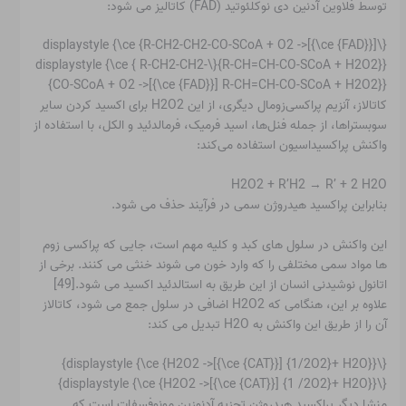
توسط فلاوین آدنین دی نوکلئوتید (FAD) کاتالیز می شود:
{\displaystyle {\ce {R-CH2-CH2-CO-SCoA + O2 ->[{\ce {FAD}}]
R-CH=CH-CO-SCoA + H2O2}}}{\displaystyle {\ce { R-CH2-CH2-
CO-SCoA + O2 ->[{\ce {FAD}}] R-CH=CH-CO-SCoA + H2O2}}}
کاتالاز، آنزیم پراکسی‌زومال دیگری، از این H2O2 برای اکسید کردن سایر
سوبستراها، از جمله فنل‌ها، اسید فرمیک، فرمالدئید و الکل، با استفاده از
واکنش پراکسیداسیون استفاده می‌کند:
H2O2 + R’H2 → R’ + 2 H2O
بنابراین پراکسید هیدروژن سمی در فرآیند حذف می شود.
این واکنش در سلول های کبد و کلیه مهم است، جایی که پراکسی زوم
ها مواد سمی مختلفی را که وارد خون می شوند خنثی می کنند. برخی از
اتانول نوشیدنی انسان از این طریق به استالدئید اکسید می شود.[49]
علاوه بر این، هنگامی که H2O2 اضافی در سلول جمع می شود، کاتالاز
آن را از طریق این واکنش به H2O تبدیل می کند:
{\displaystyle {\ce {H2O2 ->[{\ce {CAT}}] {1/2O2}+ H2O}}}
{\displaystyle {\ce {H2O2 ->[{\ce {CAT}}] {1 /2O2}+ H2O}}}
منشا دیگر پراکسید هیدروژن تجزیه آدنوزین مونوفسفات است که