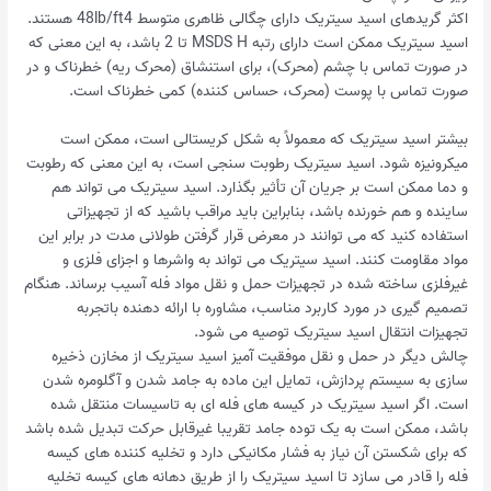
اکثر گریدهای اسید سیتریک دارای چگالی ظاهری متوسط ​​48lb/ft4 هستند.
اسید سیتریک ممکن است دارای رتبه MSDS H تا 2 باشد، به این معنی که
در صورت تماس با چشم (محرک)، برای استنشاق (محرک ریه) خطرناک و در
صورت تماس با پوست (محرک، حساس کننده) کمی خطرناک است.
بیشتر اسید سیتریک که معمولاً به شکل کریستالی است، ممکن است
میکرونیزه شود. اسید سیتریک رطوبت سنجی است، به این معنی که رطوبت
و دما ممکن است بر جریان آن تأثیر بگذارد. اسید سیتریک می تواند هم
ساینده و هم خورنده باشد، بنابراین باید مراقب باشید که از تجهیزاتی
استفاده کنید که می توانند در معرض قرار گرفتن طولانی مدت در برابر این
مواد مقاومت کنند. اسید سیتریک می تواند به واشرها و اجزای فلزی و
غیرفلزی ساخته شده در تجهیزات حمل و نقل مواد فله آسیب برساند. هنگام
تصمیم گیری در مورد کاربرد مناسب، مشاوره با ارائه دهنده باتجربه
تجهیزات انتقال اسید سیتریک توصیه می شود.
چالش دیگر در حمل و نقل موفقیت آمیز اسید سیتریک از مخازن ذخیره
سازی به سیستم پردازش، تمایل این ماده به جامد شدن و آگلومره شدن
است. اگر اسید سیتریک در کیسه های فله ای به تاسیسات منتقل شده
باشد، ممکن است به یک توده جامد تقریبا غیرقابل حرکت تبدیل شده باشد
که برای شکستن آن نیاز به فشار مکانیکی دارد و تخلیه کننده های کیسه
فله را قادر می سازد تا اسید سیتریک را از طریق دهانه های کیسه تخلیه