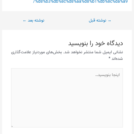
%d8%b3%db%8c%d8%aa%d8%b1%db%8c%da%a9/
→
نوشته قبل
نوشته بعد
←
دیدگاه‌ خود را بنویسید
نشانی ایمیل شما منتشر نخواهد شد.
بخش‌های موردنیاز علامت‌گذاری
شده‌اند
*
اینجا
بنویسید…