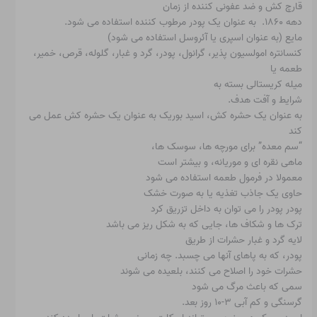
قارچ کش و ضد عفونی کننده از زمان
دهه ۱۸۶۰. به عنوان یک پودر مرطوب کننده استفاده می شود.
مایع (به عنوان اسپری یا آئروسل استفاده می شود)
کنسانتره امولسیون پذیر، گرانول، پودر، گرد و غبار، گلوله، قرص، خمیر،
طعمه یا
میله کریستالی بسته به
شرایط و آفت هدف.
به عنوان یک حشره کش، اسید بوریک به عنوان یک حشره کش عمل می
کند
“سم معده” برای مورچه ها، سوسک ها،
ماهی نقره ای و موریانه، و بیشتر است
معمولا در فرمول طعمه استفاده می شود
حاوی یک جاذب تغذیه یا به صورت خشک
پودر پودر را می توان به داخل تزریق کرد
ترک ها و شکاف ها، جایی که به شکل ریز می باشد
لایه گرد و غبار حشرات از طریق
پودر، که به پاهای آنها می چسبد. چه زمانی
حشرات خود را اصلاح می کنند، بلعیده می شوند
سمی که باعث مرگ می شود
گرسنگی و کم آبی ۳-۱۰ روز بعد.