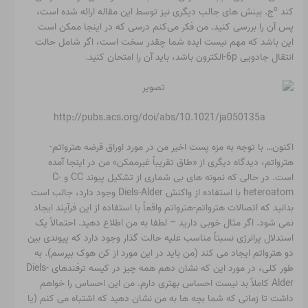
o
کند
ج. بینش های جالب دیگری نیز توسط این مقاله ارائه شده است،
پس آن را بررسی کنید. من فکر می‌کنم درسی که در اینجا ممکن است
این باشد که مهم نیست ایده شما چقدر سخت است، اگر شامل حالت
انتقال جادویی 6p-الکترون باشد، باید آن را امتحان کنید.
http://pubs.acs.org/doi/abs/10.1021/ja050135a
اکنون… با توجه به مزه پست اخیر من در مورد اوراق قرضه هترواتم-
هترواتم، دیدگاه دیگری از «طاق تقریباً غیرممکن» من در اینجا آمده
است. در حالی که نمونه های بی شماری از تشکیل پیوند CC و C-
heteroatom با استفاده از واکنش Diels-Alder وجود دارد، جالب است
بدانید که اتصالات هترواتم-هترواتم واقعاً با استفاده از این فرآیند ایجاد
نمی شود. اگر مثال خوبی دارید – لطفا به من اطلاع دهید. احتمالاً یک
استدلال پرانرژی نسبتاً مناسب علیه حالت گذار وجود دارد که پیوندی بین
دو هترواتم ایجاد می کند (من باید در این مورد از کن هوک بپرسم). به
طور کلی، در مورد این که نشان دهم همه چیز در کیسه ترفندهای Diels-
Alder کاملاً بد نیست احساس بهتری دارم. من این احساس را خواهم
داشت تا زمانی که شما بچه ها به من نشان دهید که اشتباه می کنم (یا