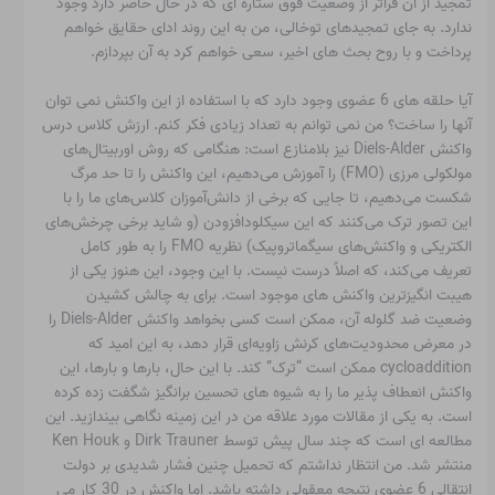
تمجید از آن فراتر از وضعیت فوق ستاره ای که در حال حاضر دارد وجود
ندارد. به جای تمجیدهای توخالی، من به این روند ادای حقایق خواهم
پرداخت و با روح بحث های اخیر، سعی خواهم کرد به آن بپردازم.
آیا حلقه های 6 عضوی وجود دارد که با استفاده از این واکنش نمی توان
آنها را ساخت؟ من نمی توانم به تعداد زیادی فکر کنم. ارزش کلاس درس
واکنش Diels-Alder نیز بلامنازع است: هنگامی که روش اوربیتال‌های
مولکولی مرزی (FMO) را آموزش می‌دهیم، این واکنش را تا حد مرگ
شکست می‌دهیم، تا جایی که برخی از دانش‌آموزان کلاس‌های ما را با
این تصور ترک می‌کنند که این سیکلودافزودن (و شاید برخی چرخش‌های
الکتریکی و واکنش‌های سیگماتروپیک) نظریه FMO را به طور کامل
تعریف می‌کند، که اصلاً درست نیست. با این وجود، این هنوز یکی از
هیبت انگیزترین واکنش های موجود است. برای به چالش کشیدن
وضعیت ضد گلوله آن، ممکن است کسی بخواهد واکنش Diels-Alder را
در معرض محدودیت‌های کرنش زاویه‌ای قرار دهد، به این امید که
cycloaddition ممکن است “ترک” کند. با این حال، بارها و بارها، این
واکنش انعطاف پذیر ما را به شیوه های تحسین برانگیز شگفت زده کرده
است. به یکی از مقالات مورد علاقه من در این زمینه نگاهی بیندازید. این
مطالعه ای است که چند سال پیش توسط Dirk Trauner و Ken Houk
منتشر شد. من انتظار نداشتم که تحمیل چنین فشار شدیدی بر دولت
انتقالی 6 عضوی نتیجه معقولی داشته باشد. اما واکنش در 30 کار می