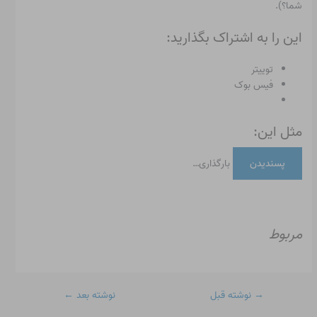
شما؟).
این را به اشتراک بگذارید:
توییتر
فیس بوک
مثل این:
پسندیدن
بارگذاری…
مربوط
→
نوشته قبل
نوشته بعد
←