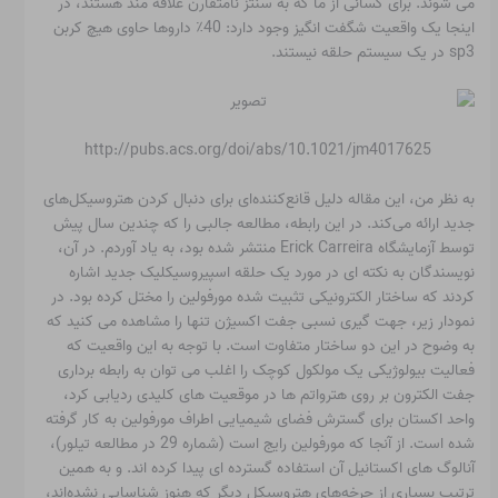
می شوند. برای کسانی از ما که به سنتز نامتقارن علاقه مند هستند، در
اینجا یک واقعیت شگفت انگیز وجود دارد: 40٪ داروها حاوی هیچ کربن
sp3 در یک سیستم حلقه نیستند.
http://pubs.acs.org/doi/abs/10.1021/jm4017625
به نظر من، این مقاله دلیل قانع‌کننده‌ای برای دنبال کردن هتروسیکل‌های
جدید ارائه می‌کند. در این رابطه، مطالعه جالبی را که چندین سال پیش
توسط آزمایشگاه Erick Carreira منتشر شده بود، به یاد آوردم. در آن،
نویسندگان به نکته ای در مورد یک حلقه اسپیروسیکلیک جدید اشاره
کردند که ساختار الکترونیکی تثبیت شده مورفولین را مختل کرده بود. در
نمودار زیر، جهت گیری نسبی جفت اکسیژن تنها را مشاهده می کنید که
به وضوح در این دو ساختار متفاوت است. با توجه به این واقعیت که
فعالیت بیولوژیکی یک مولکول کوچک را اغلب می توان به رابطه برداری
جفت الکترون بر روی هترواتم ها در موقعیت های کلیدی ردیابی کرد،
واحد اکستان برای گسترش فضای شیمیایی اطراف مورفولین به کار گرفته
شده است. از آنجا که مورفولین رایج است (شماره 29 در مطالعه تیلور)،
آنالوگ های اکستانیل آن استفاده گسترده ای پیدا کرده اند. و به همین
ترتیب بسیاری از چرخه‌های هتروسیکل دیگر که هنوز شناسایی نشده‌اند،