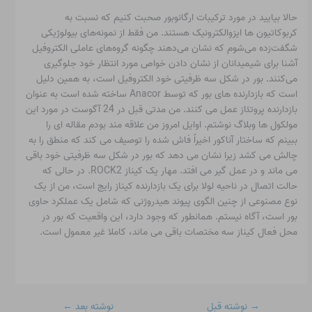
حالا بیایید در مورد ترکیبات ارگانوبور صحبت کنیم که نسبت به
کربوکاتیون ها ایزوالکترونیک هستند. من فقط از نمونه‌های بیولوژیکی
شگفت‌زده می‌شوم که نشان می‌دهند چگونه گروه‌های عاملی الکتروفیل
آشنا برای شیمیدانان از نشان دادن خواص مورد انتظار خود جلوگیری
می‌کنند. بور در شکل سه ظرفیتی خود الکتروفیل است، به همین دلیل
است که بازدارنده های بور که توسط Anacor ساخته شده است به عنوان
بازدارنده پروتئاز عمل می کنند. من مدتی قبل در 24 آگوست در مورد این
مولکول ها وبلاگ نوشتم. اوایل امروز من علاقه مند بودم مقاله ای را
ببینم که ساختار آناکور اخیراً فاش شده را توصیف می کند که منطق را به
چالش می کشد زیرا نشان می دهد که بور در شکل سه ظرفیتی خود باقی
می ماند و در عمل گیر می افتد. مهار یک کیناز ROCK2. در حالی که
حالت اتصال در ناحیه لولا برای یک بازدارنده کیناز رایج است، من از یک
نوع مصنوعی از چنین الگوی پیوند هیدروژنی که شامل یک عملکرد حاوی
بور است، آگاه نیستم. همانطور که وجود دارد، این واقعیت که بور در
محل فعال کیناز سه مختصات باقی می ماند، کاملا غیر معمول است.
→
نوشته قبل
نوشته بعد
←