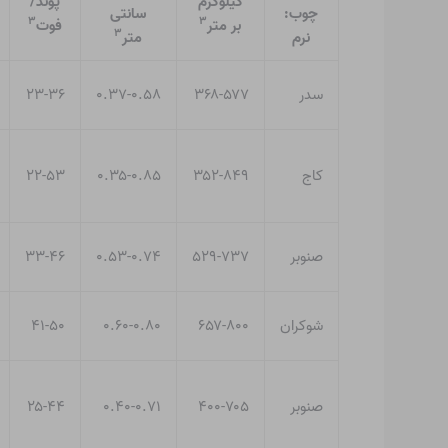
کیلوگرم
پوند/
چوب:
سانتی
۳
۳
بر متر
فوت
۳
نرم
متر
سدر
۳۶۸-۵۷۷
۰.۳۷-۰.۵۸
۲۳-۳۶
کاج
۳۵۲-۸۴۹
۰.۳۵-۰.۸۵
۲۲-۵۳
صنوبر
۵۲۹-۷۳۷
۰.۵۳-۰.۷۴
۳۳-۴۶
شوکران
۶۵۷-۸۰۰
۰.۶۰-۰.۸۰
۴۱-۵۰
صنوبر
۴۰۰-۷۰۵
۰.۴۰-۰.۷۱
۲۵-۴۴