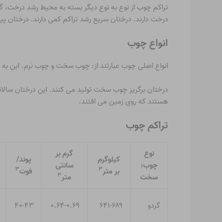
تراکم چوب از نوع به نوع دیگر بسته به محیط رشد درخت، 
درخت دارند. درختان سریع رشد تراکم کمی دارند. درختان پیرت
انواع چوب
انواع اصلی چوب عبارتند از: چوب سخت و چوب نرم. این به م
درختان برگریز چوب سخت تولید می کنند. این درختان سالانه
هستند که روی زمین می افتند.
تراکم چوب
نوع
گرم بر
کیلوگرم
پوند/
چوب:
سانتی
۳
۳
بر متر
فوت
۳
سخت
متر
گردو
۶۴۱-۶۸۹
۰.۶۴-۰.۶۹
۴۰-۴۳