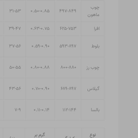
چوب
۳۱-۵۳
۰.۵۰-۰.۸۵
۴۹۷-۸۴۹
ماهون
افرا
۶۲۵-۷۵۳
۰.۶۳-۰.۷۵
۳۹-۴۷
بلوط
۵۹۳-۸۹۷
۰.۵۹-۰.۹۰
۳۷-۵۶
چوب رز
۸۰۰-۸۸۰
۰.۸۰-۰.۸۸
۵۰-۵۵
گیلاس
۶۸۹-۸۹۷
۰.۷۰-۰.۹۰
۴۳-۵۶
بالسا
۱۱۲-۱۴۴
۰.۱۱-۰.۱۴
۷-۹
نوع
گرم بر