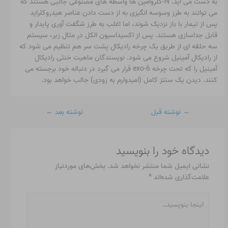
به دست می آید. N-کلروآمین ها واسطه های مصنوعی جالبی هستند که
می توانند به طرز وسوسه انگیزی به از دست دادن عناصر هیدروکلراید
پس از تیمار با باز نزدیک شوند، اما اغلب به طرز شگفت آوری پایدار و
قابل جداسازی هستند. پس از اکسیداسیون الکل در مثال زیر، سیستم
سه حلقه ای از طریق یک چرخه رادیکال پشت سر هم تنظیم می شود که
از رادیکال آمینیل شروع می شود. نویسندگان ماهیت خنثی رادیکال
آمینیل را که تحت چرخه 6-exo قرار می گیرد در دنباله خود برجسته می
کنند. دیدن یک سنتز کامل (امیدوارم به زودی) جالب خواهد بود.
→
نوشته قبل
نوشته بعد
←
دیدگاه‌ خود را بنویسید
نشانی ایمیل شما منتشر نخواهد شد.
بخش‌های موردنیاز
علامت‌گذاری شده‌اند
*
اینجا
بنویسید…