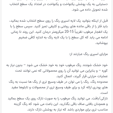
دستیابی به یک پوشش یکنواخت و یکنواخت در امتداد یک سطح انتخاب
شده تحویل داده می شود.
قبل از اینکه بتوانید یک لایه اسپری رنگ را روی سطح انتخاب شده بمالید،
باید فلز را از باقی مانده های روغنی و کثیفی تمیز کنید. سپس سطح را با
یک انفجار مرطوب تقریباً 15-20 میکرومتر درمان کنید. این روند تا زمانی
ادامه می یابد که کل سطح را با یک لایه رنگ به اندازه کافی ضخیم
بپوشانید.
مزایای اسپری رنگ عبارتند از:
خود خشک شونده. رنگ مرطوب خود به خود خشک می شود – بدون نیاز به
کوره – و بنابراین می توانید آن را روی محصولاتی که نمی توانند تحت
عملیات حرارتی قرار گیرند، اعمال کنید.
محدوده رنگ. رنگ را می توان در طیف وسیع تری از رنگ ها نسبت به رنگ
های پودری ارائه کرد و برای طیف وسیع تری از محصولات و تابلوها مفید
است.
نازکی/بافت. می توانید رنگ مرطوب را به صورت نازک روی یک سطح بمالید
و همچنان بافتی صاف باقی بگذارید. این باعث می شود که رنگ گزینه
مناسب تری برای مواردی باشد که نیاز به پوشش نازک دارند.