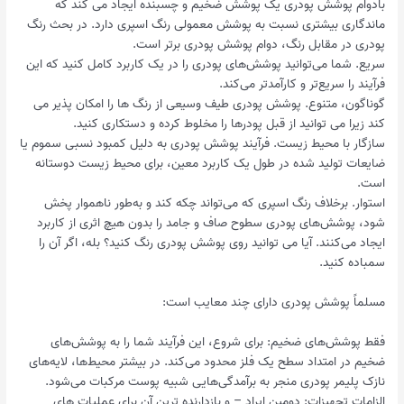
بادوام پوشش پودری یک پوشش ضخیم و چسبنده ایجاد می کند که
ماندگاری بیشتری نسبت به پوشش معمولی رنگ اسپری دارد. در بحث رنگ
پودری در مقابل رنگ، دوام پوشش پودری برتر است.
سریع. شما می‌توانید پوشش‌های پودری را در یک کاربرد کامل کنید که این
فرآیند را سریع‌تر و کارآمدتر می‌کند.
گوناگون، متنوع. پوشش پودری طیف وسیعی از رنگ ها را امکان پذیر می
کند زیرا می توانید از قبل پودرها را مخلوط کرده و دستکاری کنید.
سازگار با محیط زیست. فرآیند پوشش پودری به دلیل کمبود نسبی سموم یا
ضایعات تولید شده در طول یک کاربرد معین، برای محیط زیست دوستانه
است.
استوار. برخلاف رنگ اسپری که می‌تواند چکه کند و به‌طور ناهموار پخش
شود، پوشش‌های پودری سطوح صاف و جامد را بدون هیچ اثری از کاربرد
ایجاد می‌کنند. آیا می توانید روی پوشش پودری رنگ کنید؟ بله، اگر آن را
سمباده کنید.
مسلماً پوشش پودری دارای چند معایب است:
فقط پوشش‌های ضخیم: برای شروع، این فرآیند شما را به پوشش‌های
ضخیم در امتداد سطح یک فلز محدود می‌کند. در بیشتر محیط‌ها، لایه‌های
نازک پلیمر پودری منجر به برآمدگی‌هایی شبیه پوست مرکبات می‌شود.
الزامات تجهیزات: دومین ایراد – و بازدارنده ترین آن برای عملیات های