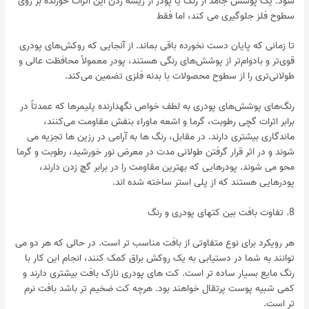
شود. یک پوشش جامد از رنگ یا پودر از ریشه زدن این اثرات خورنده بر روی
سطوح فلز جلوگیری می کند، اما فقط
تا زمانی که پایان دست نخورده باقی بماند. از آنجایی که روکش‌های پودری
قوی‌تر و بادوام‌تر از پوشش‌های رنگی هستند، پودر معمولاً محافظت عالی و
طولانی‌تری را از سطوح محصولات با بدنه فلزی تضمین می‌کند.
رنگ‌های پوشش‌های پودری به لطف خواص نگهدارنده پلیمرها که عمدتاً در
برابر اثرات گچی رطوبت، گرما و اشعه ماوراء بنفش مقاومت می‌کنند،
ماندگاری بیشتری دارند. در مقابل، رنگ ها به آرامی در رزین ها تجزیه می
شوند و در اثر قرار گرفتن طولانی مدت در معرض نور خورشید، رطوبت و گرما
محو می شوند. پودرهایی که بهترین مقاومت را در برابر گچ زدن دارند،
پودرهایی هستند که از پلی استر ساخته شده اند.
8. تفاوت بافت بین کتهای پودری و رنگ
هر رویکرد برای نوع متفاوتی از بافت مناسب تر است. در حالی که هر دو می
توانند به شما در دستیابی به یک روکش براق کمک کنند، انجام این کار با
رنگ مایع بسیار ساده تر است. کت های پودری نازک بافت بیشتری دارند و
کمی شبیه پوست پرتقال خواهند بود. هرچه کت ضخیم تر باشد بافت نرم
تر است.