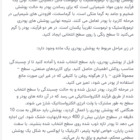
پوشش پودری با ترموپلاستیک یا ترموست قابل دستیابی است. اولی یک
فرآیند بدون مواد شیمیایی است که برای رساندن پودر به حالت پوشش
ضخیم و جامد به گرما متکی است. با گرماسخت، افزودنی های شیمیایی در
مرحله کاربرد با پودر تعامل می کنند. نتیجه نهایی پوشش های پودری
ترموپلاستیک و ترموست تقریباً یکسان است. در هر دو فرآیند، پودر را گرم
می‌کنید تا سطح رنگی را روی سطح انتخابی ایجاد کنید.
در زیر مراحل مربوط به پوشش پودری یک ماده وجود دارد:
قبل از پوشش پودری، باید سطح انتخاب شده را آماده کنید تا از چسبندگی
مناسب روکش اطمینان حاصل کنید. برای کاربردهای صنعتی، سطح –
معمولاً فلزی – را از هرگونه روغن یا کثیفی که در غیر این صورت مانع
استفاده از پودر می شود، تمیز می کنید.
در مرحله کاربرد، پودر تبدیل شده و به حالت چسبندگی با سطح انتخاب
شده از طریق فرآیند الکترواستاتیکی می رسد که در آن دانه های پودر و
سطح به طور مشترک با ولت انرژی الکترواستاتیک شارژ می شوند.
هنگامی که پوشش پودری را اعمال کردید، پوشش باید حداقل به مدت 10
دقیقه در سطوح حرارتی بیش از 400 درجه فارنهایت خشک شود. این اجازه
می دهد تا پودر تازه ذوب شده روی سطح انتخاب شده بنشیند. با سفت
شدن پایان، خواص اولیه پلیمر، اکریلیک یا اپوکسی به شکل یک پوشش
سطحی محکم، ضخیم و براق به بار می‌آیند.