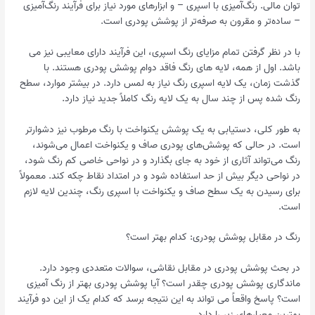
توان مالی. رنگ‌آمیزی با اسپری – و ابزارهای مورد نیاز برای فرآیند رنگ‌آمیزی
– ساده‌تر و مقرون به صرفه‌تر از پوشش پودری است.
با در نظر گرفتن تمام مزایای رنگ اسپری، این فرآیند دارای معایبی نیز می
باشد. اول از همه، لایه های رنگ فاقد دوام پوشش پودری هستند. با
گذشت زمان، یک لایه اسپری رنگ نیاز به لمس دارد. در بیشتر موارد، سطح
رنگ شده پس از چند سال به یک لایه رنگ کاملاً جدید نیاز دارد.
به طور کلی، دستیابی به یک پوشش یکنواخت با رنگ مرطوب نیز دشوارتر
است. در حالی که پوشش‌های پودری صاف و یکنواخت اعمال می‌شوند،
رنگ می‌تواند آثاری از خود به جای بگذارد و در نواحی خاصی کم رنگ شود،
در نواحی دیگر بیش از حد استفاده شود و در امتداد نقاط چکه کند. معمولاً
برای رسیدن به یک سطح صاف و یکنواخت با اسپری رنگ، چندین لایه لازم
است.
رنگ در مقابل پوشش پودری: کدام بهتر است؟
در بحث پوشش پودری در مقابل نقاشی، سوالات متعددی وجود دارد.
ماندگاری پوشش پودری چقدر است؟ آیا پوشش پودری بهتر از رنگ آمیزی
است؟ پاسخ واقعاً می تواند به این نتیجه برسد که کدام یک از این دو فرآیند
بهترین معیارهای زیر را دارد.