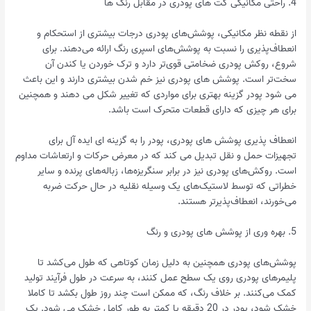
4. راحتی مکانیکی کت های پودری در مقابل رنگ ها
از نقطه نظر مکانیکی، پوشش‌های پودری درجات بیشتری از استحکام و
انعطاف‌پذیری را نسبت به پوشش‌های اسپری رنگ ارائه می‌دهند. برای
شروع، روکش پودری ضخامتی قوی‌تر دارد و ترک خوردن یا کندن آن
سخت‌تر است. پوشش های پودری نیز خم شدن بیشتری دارند و این باعث
می شود پودر گزینه بهتری برای مواردی که تغییر شکل می دهند و همچنین
برای هر چیزی که دارای قطعات متحرک است باشد.
انعطاف پذیری پوشش های پودری، پودر را به گزینه ای ایده آل برای
تجهیزات حمل و نقل تبدیل می کند که در معرض حرکات و ارتعاشات مداوم
است. روکش‌های پودری نیز در برابر سنگریزه‌ها، زباله‌های پرنده و سایر
خطراتی که توسط لاستیک‌های یک وسیله نقلیه در حال حرکت ضربه
می‌خورند، انعطاف‌پذیرتر هستند.
5. بهره وری از پوشش های پودری و رنگ
پوشش‌های پودری همچنین به دلیل زمان کوتاهی که طول می‌کشد تا
پلیمرهای پودری روی یک سطح عمل کنند، به سرعت در طول فرآیند تولید
کمک می‌کنند. بر خلاف رنگ، که ممکن است چند روز طول بکشد تا کاملا
خشک شود، پودر در 20 دقیقه یا کمتر به طور کامل خشک می شود. یک