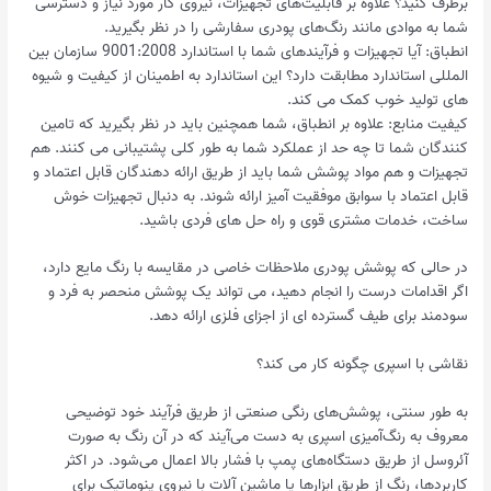
برطرف کنید؟ علاوه بر قابلیت‌های تجهیزات، نیروی کار مورد نیاز و دسترسی
شما به موادی مانند رنگ‌های پودری سفارشی را در نظر بگیرید.
انطباق: آیا تجهیزات و فرآیندهای شما با استاندارد 9001:2008 سازمان بین
المللی استاندارد مطابقت دارد؟ این استاندارد به اطمینان از کیفیت و شیوه
های تولید خوب کمک می کند.
کیفیت منابع: علاوه بر انطباق، شما همچنین باید در نظر بگیرید که تامین
کنندگان شما تا چه حد از عملکرد شما به طور کلی پشتیبانی می کنند. هم
تجهیزات و هم مواد پوشش شما باید از طریق ارائه دهندگان قابل اعتماد و
قابل اعتماد با سوابق موفقیت آمیز ارائه شوند. به دنبال تجهیزات خوش
ساخت، خدمات مشتری قوی و راه حل های فردی باشید.
در حالی که پوشش پودری ملاحظات خاصی در مقایسه با رنگ مایع دارد،
اگر اقدامات درست را انجام دهید، می تواند یک پوشش منحصر به فرد و
سودمند برای طیف گسترده ای از اجزای فلزی ارائه دهد.
نقاشی با اسپری چگونه کار می کند؟
به طور سنتی، پوشش‌های رنگی صنعتی از طریق فرآیند خود توضیحی
معروف به رنگ‌آمیزی اسپری به دست می‌آیند که در آن رنگ به صورت
آئروسل از طریق دستگاه‌های پمپ با فشار بالا اعمال می‌شود. در اکثر
کاربردها، رنگ از طریق ابزارها یا ماشین آلات با نیروی پنوماتیک برای