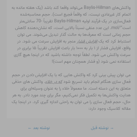
واکنش‌های Baylis-Hillman می‌تواند واقعا کند باشد (یک هفته مانده به
اتمام کار غیرعادی نیست، که واقعاً فجیع است). حجم محاسبه‌شده
فعال‌سازی در یک فرآیند اولیه Baylis-Hillman تقریباً -70 سانتی‌متر
۳
است
/mol. این عدد منفی نسبتاً بالایی است، که نشان‌دهنده کاهش
حجم زمانی است که معرف‌ها به حالت گذار تبدیل می‌شوند. می توان
استنباط کرد که یک
افزایش فشار
منجر به افزایش سرعت می شود. در
واقع، افزایش فشار از ۱ بار به ۱۰۰۰ بار باعث افزایش تقریباً ۱۵ برابری در
سرعت واکنش می شود. لطفاً توجه داشته باشید که در اینجا هیچ گازی
استفاده نمی شود (و فشار همچنان مهم است)!
می توان پیش بینی کرد که واکنش هایی که با یک
افزایش دادن
در حجم
فعال سازی هنگام انجام باید تسریع شود
که در
خلاء
. واکنش های حذفی
متعلق به این دسته است. ما معمولاً خلاء را به عنوان وسیله‌ای برای
هدایت واکنش‌ها به تکمیل فکر نمی‌کنیم، مگر برای چند مورد نادر. به هر
حال، حجم فعال سازی را می توان به راحتی اندازه گیری کرد. در اینجا یک
مقاله کلاسیک وجود دارد:
→
نوشته قبل
نوشته بعد
←