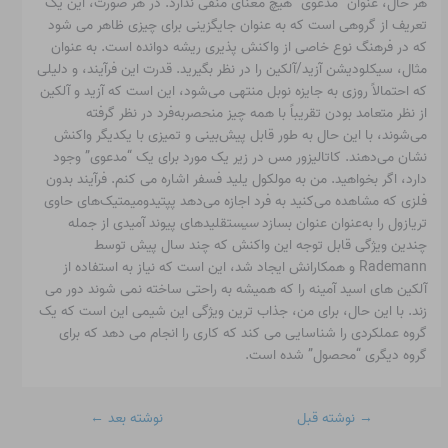
هر حال، عنوان “مدعوی” هیچ معنای منفی ندارد. در هر صورت، این یک
تعریف از گروهی است که به عنوان جایگزینی برای چیزی ظاهر می شود
که در فرهنگ نوع خاصی از واکنش پذیری ریشه دوانده است. به عنوان
مثال، سیکلودیشن آزید/آلکین را در نظر بگیرید. قدرت این فرآیند، و دلیلی
که احتمالاً روزی به جایزه نوبل منتهی می‌شود، این است که آزید و آلکین
از نظر متعامد بودن تقریباً با همه چیز منحصربه‌فرد در نظر گرفته
می‌شوند، با این حال به طور قابل پیش‌بینی و تمیزی با یکدیگر واکنش
نشان می‌دهند. کاتالیزور مس در زیر یک مورد برای یک “مدعوی” وجود
دارد، اگر بخواهید. من به مولکول یلید فسفر اشاره می کنم. فرآیند بدون
فلزی که مشاهده می‌کنید به فرد اجازه می‌دهد پپتیدومیمتیک‌های حاوی
تریازول را به‌عنوان عنوان بسازد
سیس
تقلیدهای پیوند آمیدی از جمله
چندین ویژگی قابل توجه این واکنش که چند سال پیش توسط
Rademann و همکارانش ایجاد شد، این است که نیاز به استفاده از
آلکین های اسید آمینه را که همیشه به راحتی ساخته نمی شوند دور می
زند. با این حال، برای من، جذاب ترین ویژگی این شیمی این است که یک
گروه عملکردی را شناسایی می کند که کاری را انجام می دهد که برای
گروه دیگری “محصول” شده است.
→
نوشته قبل
نوشته بعد
←