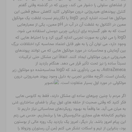
از غشاهای سلولی را دشوار می کند، چیزی که در گذشته وقتی گفتم
کنترل پیوندهای هیدروژنی درون مولکولی کلید کاهش سطح قطبی این
مولکول ها است، اشاره کردم. logD یا لگاریتم نسبت غلظت یک مولکول
معین در اکتانول به غلظت آن در آب در pH معین، یکی از معیارهایی
است که به طور گسترده برای ارزیابی چربی دوستی استفاده می شود.
logD را می توان به صورت تجربی اندازه گیری کرد و با احتیاط هایی که
وجود دارد، می توان آن را به طور قابل اعتماد محاسبه کرد
اختلافات بزرگ
بین آزمایش و محاسبات در مورد مولکول هایی که می توانند پیوندهای
هیدروژنی درون مولکولی ایجاد کنند. اتفاقاً این مشکل حتی ترکیبات
نسبتاً ساده را نیز تحت تأثیر قرار می دهد. هنگام بازدید از
AstraZeneca، به من یادآوری شد که logD محاسبه‌شده دو مولکول زیر
یکسان است، اگرچه مقادیر تجربی به دلیل وجود پیوند هیدروژنی درون
مولکولی در مورد اول بسیار متفاوت است.
اگر مردم با چنین چیزهای ساده ای مشکل دارند، فقط به کابوس هایی
فکر کنید که وقتی صحبت از حلقه های غول پیکر با فضای ساختاری غنی
به میان می آید. ما واقعاً به بهبود رویکردهای محاسباتی نیاز داریم تا
بتوانیم کتابخانه های مجازی ماکروسیکل ها را برشماریم. حدس می زنم
این پیام امروز باشد. بار دیگر، امروز یک بازدید یک روزه عالی از بوستون
بود، بنابراین از تیم و اسکات تشکر می کنم (من آن رستوران ونزوئلا را