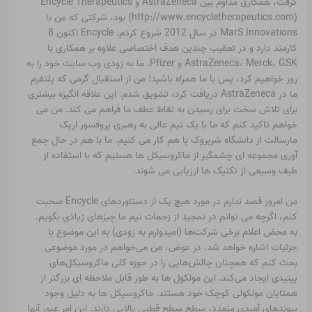
گرفت، همکاری مداوم بین AstraZeneca و Encycle Therapeutics
(http://www.encycletherapeutics.com) بود، شرکتی که من با
MarS Innovations در سال 2012 شروع کردم. Encycle اکنون 8
کارمند دارد و در تعقیب چندین هدف اختصاصی علاوه بر همکاری با
AstraZeneca، Merck، GSK و Pfizer. ما به زودی وب سایت خود را به
روز خواهیم کرد، پس با ما همراه باشید! من از استقبال گرمی که پلتفرم
ما در AstraZeneca دریافت کرد، تشویق شدم. این علاقه انگیزه بیشتری
برای تلاش سخت برای رسیدن به نقاط عطف ما فراهم می کند. من می
خواهم تاکید کنم که ما با یک تیم عالی به رهبری پروفسور اریک
مارسالت از دانشگاه شربروک با هم کار می کنیم. ما با هم در حال جمع
آوری مجموعه ای چشمگیر از ماکروسیکل ها هستیم که با استفاده از
طیف وسیعی از تکنیک ها ارزیابی می شوند.
من امروز قصد ندارم در مورد هیچ یک از دستاوردهای Encycle صحبت
کنم، اگرچه می توانم در تمجید از زحمات تیم ما چیزهای زیادی بگویم.
به محض اعلام برخی شرکت‌ها (امیدوارم به زودی) به این موضوع با
جزئیات اشاره خواهد شد. در عوض، من می‌خواهم در مورد موضوعی
بحث کنم که همچنان چالش‌هایی را در حوزه کلی ماکروسیکل‌های
پپتیدی ایجاد می‌کند. این مولکول ها به طور قابل ملاحظه ای بزرگتر از
همتایان مولکولی کوچک خود هستند. ماکروسیکل ها به دلیل وجود
پیوندهای آمیدی متعدد، سطح سطح قطبی بالایی دارند. این امر عبور آنها