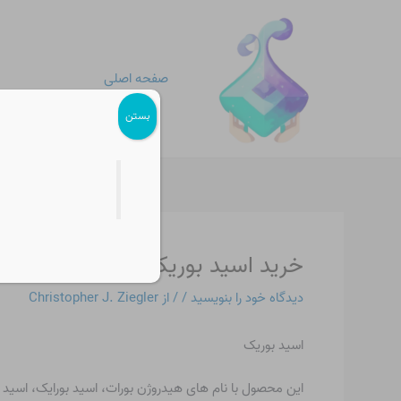
رش
پیمایش
ه
نوشته
حتوا
صفحه اصلی
بستن
خرید اسید بوریک در شیراز
دیدگاه‌ خود را بنویسید
/
/ از
Christopher J. Ziegler
اسید بوریک
این محصول با نام های هیدروژن بورات، اسید بورایک، اسید ا