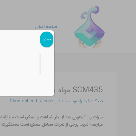
رش
پیمایش
ه
نوشته
حتوا
صفحه اصلی
بستن
SCM435 مواد معادل
دیدگاه‌ خود را بنویسید
/
/ از
Christopher J. Ziegler
نمرات زیر گردآوری شد
از نظر شباهت و ممکن است مطابقت ک
مراجعه کنید.
برخی از نمرات معادل ممکن است سختگیرانه ت