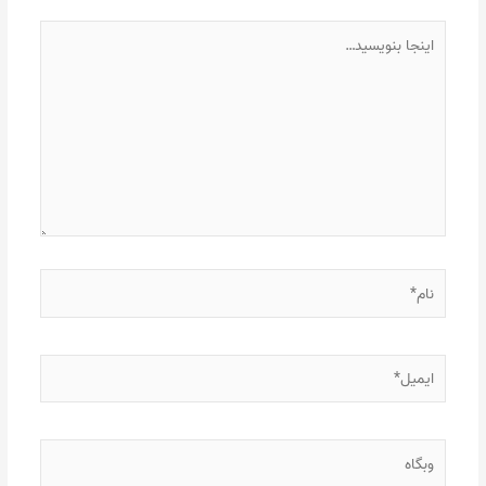
اینجا
بنویسید…
نام*
ایمیل*
وبگاه