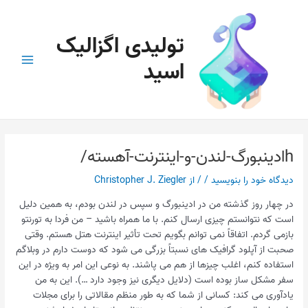
رش
پیمایش
Main
ه
نوشته
Menu
تولیدی اگزالیک
حتوا
اسید
hادینبورگ-لندن-و-اینترنت-آهسته/
دیدگاه‌ خود را بنویسید
/
/ از
Christopher J. Ziegler
در چهار روز گذشته من در ادینبورگ و سپس در لندن بودم، به همین دلیل
است که نتوانستم چیزی ارسال کنم. با ما همراه باشید – من فردا به تورنتو
بازمی گردم. اتفاقاً نمی توانم بگویم تحت تأثیر اینترنت هتل هستم. وقتی
صحبت از آپلود گرافیک های نسبتاً بزرگی می شود که دوست دارم در وبلاگم
استفاده کنم، اغلب چیزها از هم می پاشند. به نوعی این امر به ویژه در این
سفر مشکل ساز بوده است (دلایل دیگری نیز وجود دارد …). این به من
یادآوری می کند: کسانی از شما که به طور منظم مقالاتی را برای مجلات