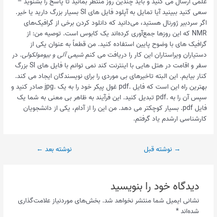
علمی ارسال می کنید و باید چندین روز منتظر بمانید تا پاسخ را بشنوید –
سعی کنید ببینید آیا تمایل به آپلود فایل های SI بسیار بزرگ دارید یا خیر.
اگر سردبیر ژورنال هستید، می‌دانید که دانلود کردن برخی از گرافیک‌های
NMR که این روزها جمع‌آوری کرده‌اند یک کابوس است. توصیه من: از
گرافیک های با وضوح پایین استفاده کنید. من قطعاً به عنوان یکی از
دستیاران ویراستاران این کار را دریافت می کنم
شیمی آلی و بیومولکولی
. در
سفر و اقامت در هتل هایی با اینترنت کند نمی توانم با فایل های SI بزرگ
کنار بیایم. این البته تاخیرهای بی موردی را برای نویسندگان ایجاد می کند.
بهترین راه این است که فایل .pdf غول پیکر خود را به یک .jpg صادر کنید و
سپس آن را به .pdf تبدیل کنید. این فرآیند به ظاهر بی معنی به شما یک
فایل pdf. بسیار کوچکتر می دهد. من این را از آدام، یکی از دانشجویان
کارشناسی ارشدم یاد گرفتم.
→
نوشته قبل
نوشته بعد
←
دیدگاه‌ خود را بنویسید
نشانی ایمیل شما منتشر نخواهد شد.
بخش‌های موردنیاز علامت‌گذاری
شده‌اند
*