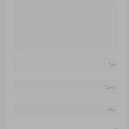
بنویسید…
نام*
ایمیل*
وبگاه