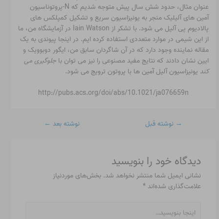
عنوان مثال، حدود شش سال پیش متوجه شدیم که N-پروتوناسیون
آمین های آلیلیک منجر به یونیزاسیون سریع و تشکیل کمپلکس های
پالادیوم پی آلیل می شود. با تشکر از Iain Watson در آزمایشگاه من، ما
از این شیمی در موارد متعددی استفاده کرده ایم. در اینجا پیوندی به یک
مقاله نماینده وجود دارد که در آن شاگردان سابق من، ایگور دوبوویک و
ایین نشان دادند که نتایج مفید مصنوعی را نیز می توان با
جلوگیری می
کند
یونیزاسیون آلیل آمین ها با پروتون ترویج می شود.
http://pubs.acs.org/doi/abs/10.1021/ja076659n
→
نوشته قبل
نوشته بعد
←
دیدگاه‌ خود را بنویسید
نشانی ایمیل شما منتشر نخواهد شد.
بخش‌های موردنیاز
علامت‌گذاری شده‌اند
*
اینجا
بنویسید…