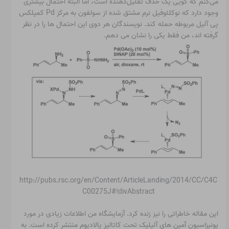
می‌کنم که گویی یک حذف تقلیل‌دهنده است، اما البته احتمال بیشتری
وجود دارد که نوکلئوفیل نرم مشتق شده از سولفون به مرکز Pd کمپلکس
پی آلیل مربوطه حمله کند. نویسندگان هر دوی این احتمال ها را در نظر
گرفته اند، من فقط یکی را نشان می دهم.
http://pubs.rsc.org/en/Content/ArticleLanding/2014/CC/C4C
C00275J#!divAbstract
این مقاله خاطراتی را نیز زنده کرد. آزمایشگاه من اطلاعات زیادی در مورد
یونیزاسیون آمین های آلیلیک تحت کاتالیز پالادیوم منتشر کرده است. به