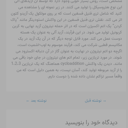
مشخص است، روش بسیار خوبی وجود دارد که توسط آن آزیدهای آلی
این نوع هتروسیکل را تولید می کنند. در زیر نمونه ای را مشاهده می
کنید که شامل تری فنیل فسفین است که بر روی مولکول یک آزیدو کتون
اثر می کند. نقش تری فنیل فسفین در این واکنش استودینگر مانند “پاک
کردن” یک اتم اکسیژن است که در اثر حمله نیتروژن آزید نهایی به کربن
کربونیل تولید می شود. در این فرآیند، آزید آلی به عنوان یک هسته
دوست عمل می کند. مورد قابل توجه دیگر که در آن یک آزید در یک
مکانیسم قطبی شرکت می کند، فرآیند موسوم به اوب-اشمیت است،
اگرچه دو اتم نیتروژن در نهایت به عنوان گاز در آن دنباله اکسترود می
شوند. در مورد تریازین زیر، تمام اتم های نیتروژن در جای خود باقی می
مانند. دیدن یک واکنش cycloaddition هماهنگ که یک تریازین 1،2،3
را از آزید مربوطه تولید کند، آسان نیست، به همین دلیل است که من
واقعاً مسیر تراکم نشان داده شده را دوست دارم.
→
نوشته قبل
نوشته بعد
←
دیدگاه‌ خود را بنویسید