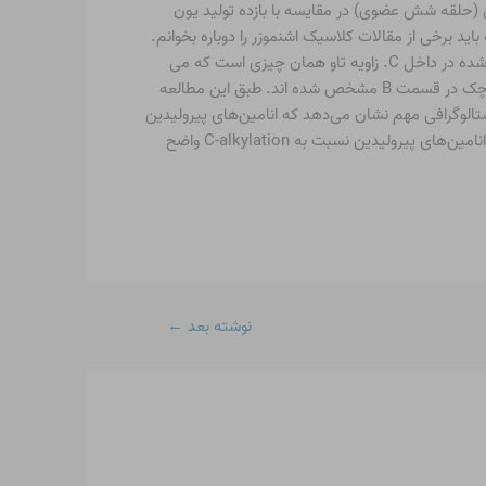
 (حلقه شش عضوی) در مقایسه با بازده تولید یون
ید برخی از مقالات کلاسیک اشنموزر را دوباره بخوانم.
کار ذکر شده در زیر ساختارهای اشعه ایکس چندین انامین را توصیف می کند، از جمله دو مورد نشان داده شده در داخل C. زاویه تاو همان چیزی است که می
خواهیم روی آن تمرکز کنیم. Tau معیاری برای هرمی شدن نیتروژن است زیرا به طور متوسط ​​دو دو وجهی را توصیف می کند که با حروف کوچک در قسمت B مشخص شده اند. طبق این مطالعه
لوگرافی مهم نشان می‌دهد که انامین‌های پیرولیدین
دارای پیوند کوتاه‌تر = C-N هستند که منجر به ویژگی پیوند دوگانه CN در مقایسه با همتایان پیپریدینی آنها می‌شود. هسته دوستی بیشتر انامین‌های پیرولیدین نسبت به C-alkylation واضح
نوشته بعد
←