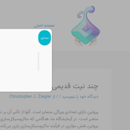
رش
پیمایش
ه
نوشته
حتوا
صفحه اصلی
بستن
چند نیت قدیمی از انامین های کری
دیدگاه‌ خود را بنویسید
/
/ از
Christopher J. Ziegler
پرولین نقش مؤثری در فرآیند ماکروسیکل‌سازی بازی می‌کند. 