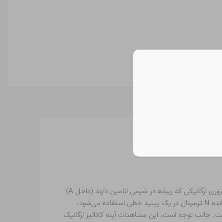
پرولین دارای تعدادی ویژگی متمایز است. آنها از تأثیر آن بر تشکیل ساختارهای چرخشی در پروتئین ها تا دخالت پرولین در فرآیندهای کاتالیزوری ارگانیکی که ریشه در شیمی انامین دارند (داخل A)
متغیر است. در آزمایشگاه ما، هنگامی که ماکروسیکل‌سازی پپتید را اجرا می‌کنیم، به پرولین متوسل می‌شویم: هنگامی که به‌عنوان باقی‌مانده N ترمینال در یک پپتید خطی استفاده می‌شود،
ست. جالب توجه است، این مشاهدات آینه کاتالیز ارگانیک