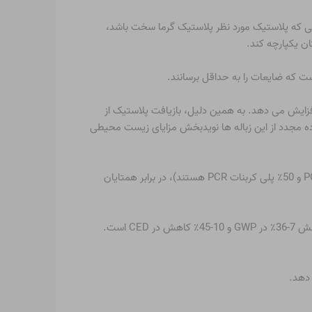
مانی که پلاستیک مورد نظر پلاستیک گرما سخت باشد،
ان یکپارچه کند.
است که ضایعات را به حداقل برسانند.
افزایش می دهد. به همین دلیل، بازیافت پلاستیک از
اده مجدد از این زباله ها نویدبخش مزایای زیست محیطی
یک مطالعه موردی با مقایسه اثرات زیست محیطی دو رزین Valox iQ و Lexan EXL 8414 (که به ترتیب حاوی 60٪ پلی اتیلن ترفتالات PCR و 50٪ پلی کربنات PCR هستند)، در برابر همتایان
رزین Valox iQ دارای پتانسیل کاهش 46-49٪ در GWP و 54-57٪ کاهش در CED است، در حالی که Lexan EXL 8414 دارای پتانسیل کاهش 7-36٪ در GWP و 10-45٪ کاهش در CED است.