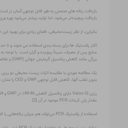
بازیافت زباله های صنعتی به طور قابل توجهی آسان تر است ز
بازیافت پیچیده‌تر می‌شود، اما تولید بیشتر می‌شود
بهره وری
بنابراین، از نظر زیست‌محیطی، فضای زیادی برای بهبود این ج
اکثر پلاستیک ها برای بسته بندی استفاده می شوند و تا حد
منابع پس از مصرف، نسبتاً پیچیده و گران است. با توجه به
بزرگی مانند کاهش
پتانسیل گرمایش جهانی (GWP) و تقاضای انرژی تجمعی (CED).
بدون تقلب آنها، کاهش قابل توجهی GWP و CED را نشان داد.
مقدار پلی کربنات PCR موجود در آن [2].
استفاده از پلاستیک PCR می‌تواند هم میزان زباله‌هایی را که محیط را آلوده می‌کند و هم زباله‌هایی را که در حال حاضر رایج هستند کاهش دهد.
مزایای زیست محیطی استفاده از پلاستیک PCR را می توان به شرح زیر خلاصه کرد: