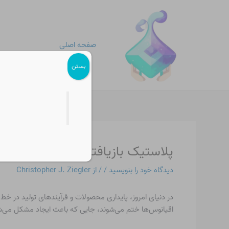
رش
پیمایش
ه
نوشته
حتوا
صفحه اصلی
بستن
پلاستیک بازیافتی پس از مصرف (PCR Plastic)
دیدگاه‌ خود را بنویسید
/
/ از
Christopher J. Ziegler
در دنیای امروز، پایداری محصولات و فرآیندهای تولید در خط
اقیانوس‌ها ختم می‌شوند، جایی که باعث ایجاد مشکل می‌