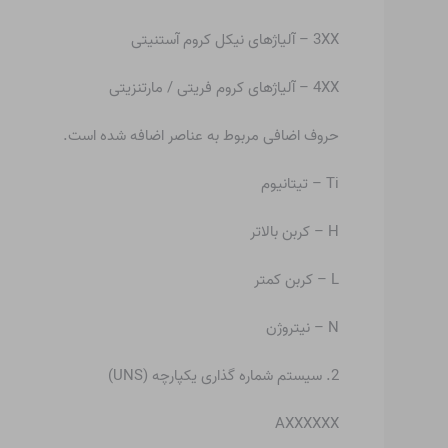
3XX – آلیاژهای نیکل کروم آستنیتی
4XX – آلیاژهای کروم فریتی / مارتنزیتی
حروف اضافی مربوط به عناصر اضافه شده است.
Ti – تیتانیوم
H – کربن بالاتر
L – کربن کمتر
N – نیتروژن
2. سیستم شماره گذاری یکپارچه (UNS)
AXXXXXX