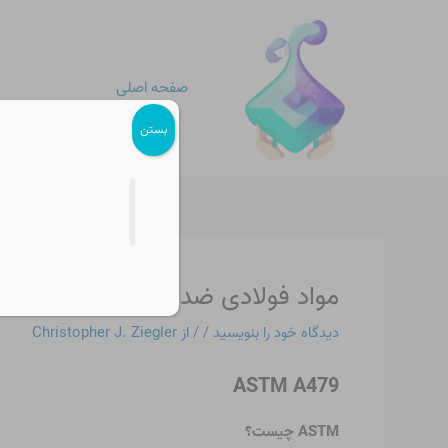
رش
پیمایش
ه
نوشته
حتوا
صفحه اصلی
بستن
مواد فولادی ضد زنگ ASTM A479
دیدگاه‌ خود را بنویسید
/
/ از
Christopher J. Ziegler
ASTM A479
ASTM چیست؟