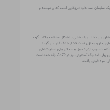
A نام رایج برای ASTM International (که قبلاً به عنوان انجمن آزمایش و مواد آمریکا شناخته می شد) است. ASTM International یک سازمان استاندارد آمریکایی است که بر توسعه و
صورت گرم/سرد نشان می دهد. میله هایی با اشکال مختلف مانند: گرد،
های بخار و مخازن تحت فشار هدف قرار می گیرند.
م تسلیم، ازدیاد طول و سختی برای عملیات‌های
حرارتی مختلف (نرمال، تمپر، بازپخت و خاموش‌شده) در A479 وجود دارد. یادداشت ویژه ای برای عملیات حرارتی و تست های خوردگی اضافی برای ضد زنگ آستنیتی نیز در A479 ارائه شده است.