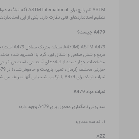
تنظیم استانداردهای فنی نظارت دارد. یکی از این استانداردهای فنی 9
A479 چیست؟
79 (A479M
مربع و شش ضلعی و اشکال نورد گرم یا اکسترود شده مانند ز
مشخصات چهار دسته از فولادهای آستنیتی، آستنیتی-فریت
نمرات فولاد برای A479 با ترکیب شیمیایی آنها تعریف می شود. مواد معادل ASTM A479 در سایر استانداردها را می توان با بررسی درجه های مواد فردی یافت.
نمرات مواد A479
سه روش نامگذاری معمول برای A479 وجود دارد:
۱. کد سه عددی:
AZZ