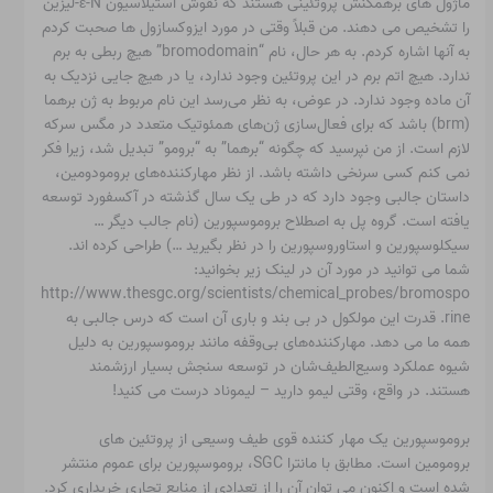
ماژول های برهمکنش پروتئینی هستند که نقوش استیلاسیون ε-N-لیزین
را تشخیص می دهند. من قبلاً وقتی در مورد ایزوکسازول ها صحبت کردم
به آنها اشاره کردم. به هر حال، نام “bromodomain” هیچ ربطی به برم
ندارد. هیچ اتم برم در این پروتئین وجود ندارد، یا در هیچ جایی نزدیک به
آن ماده وجود ندارد. در عوض، به نظر می‌رسد این نام مربوط به ژن برهما
(brm) باشد که برای فعال‌سازی ژن‌های همئوتیک متعدد در مگس سرکه
لازم است. از من نپرسید که چگونه “برهما” به “برومو” تبدیل شد، زیرا فکر
نمی کنم کسی سرنخی داشته باشد. از نظر مهارکننده‌های برومودومین،
داستان جالبی وجود دارد که در طی یک سال گذشته در آکسفورد توسعه
یافته است. گروه پل به اصطلاح بروموسپورین (نام جالب دیگر …
سیکلوسپورین و استاوروسپورین را در نظر بگیرید …) طراحی کرده اند.
شما می توانید در مورد آن در لینک زیر بخوانید:
http://www.thesgc.org/scientists/chemical_probes/bromospo
rine. قدرت این مولکول در بی بند و باری آن است که درس جالبی به
همه ما می دهد. مهارکننده‌های بی‌وقفه مانند بروموسپورین به دلیل
شیوه عملکرد وسیع‌الطیف‌شان در توسعه سنجش بسیار ارزشمند
هستند. در واقع، وقتی لیمو دارید – لیموناد درست می کنید!
بروموسپورین یک مهار کننده قوی طیف وسیعی از پروتئین های
برومومین است. مطابق با مانترا SGC، بروموسپورین برای عموم منتشر
شده است و اکنون می توان آن را از تعدادی از منابع تجاری خریداری کرد.