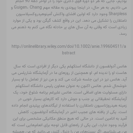
بودیم، جایی که هر دو دوره فوق دکتری خود را در اواخر دهه 90 انجام
می دادیم. به هر حال، در اینجا پیوندی به مقاله مهم Guigen، Chang و
Sharpless وجود دارد که اولین افشای واکنش آمینوهیدروکسیلاسیون
نامتقارن را تشکیل می دهد. این در واقع کشف گیگن بود و یکی از موارد
زیادی است که وقتی به آن سال های پر حادثه نگاه می کنم به ذهنم می
رسد.
http://onlinelibrary.wiley.com/doi/10.1002/anie.199604511/a
bstract
هانس آدولفسون از دانشگاه استکهلم یکی دیگر از افرادی است که سال
هاست او را ندیده ام. او همچنین از روزهای ما در آزمایشگاه شارپلس می
آید. هانس نیز در این جلسه شرکت می کند و من نیز از تعامل با او بسیار
خوشحال شدم. هانس اکنون به عنوان معاون رئیس دانشگاه استکهلم
دارای مسئولیت های اضافی است. هانس علیرغم برنامه شلوغ خود، یک
آزمایشگاه تحقیقاتی پر جنب و جوش دارد که کارهای بسیار خوبی در
زمینه هیدروژناسیون نامتقارن با استفاده از لیگاندهای پپتیدی انجام داده
است. یکی از یافته های عجیب اخیر در آزمایشگاه آدولفسون، کاهش
آمید به انامین است. در حالی که هیچ منطق مکانیکی مشخصی برای این
فرآیند وجود ندارد، این یکی از راه‌های قابل توجه برای انعام‌هایی است که
من می‌شناسم. اگر پست‌های من را دنبال کنید، می‌دانید که من همیشه