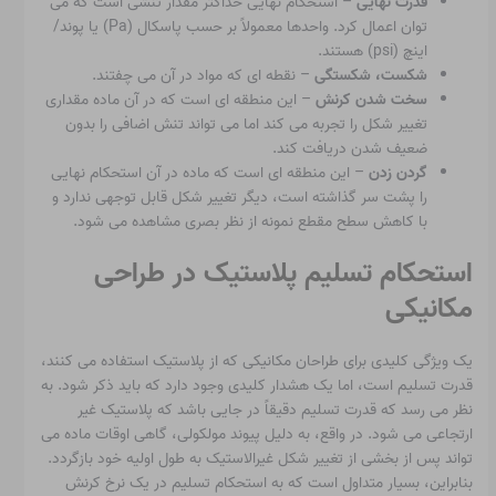
قدرت نهایی
– استحکام نهایی حداکثر مقدار تنشی است که می
توان اعمال کرد. واحدها معمولاً بر حسب پاسکال (Pa) یا پوند/
اینچ (psi) هستند.
شکست، شکستگی
– نقطه ای که مواد در آن می چفتند.
سخت شدن کرنش
– این منطقه ای است که در آن ماده مقداری
تغییر شکل را تجربه می کند اما می تواند تنش اضافی را بدون
ضعیف شدن دریافت کند.
گردن زدن
– این منطقه ای است که ماده در آن استحکام نهایی
را پشت سر گذاشته است، دیگر تغییر شکل قابل توجهی ندارد و
با کاهش سطح مقطع نمونه از نظر بصری مشاهده می شود.
استحکام تسلیم پلاستیک در طراحی
مکانیکی
یک ویژگی کلیدی برای طراحان مکانیکی که از پلاستیک استفاده می کنند،
قدرت تسلیم است، اما یک هشدار کلیدی وجود دارد که باید ذکر شود. به
نظر می رسد که قدرت تسلیم دقیقاً در جایی باشد که پلاستیک غیر
ارتجاعی می شود. در واقع، به دلیل پیوند مولکولی، گاهی اوقات ماده می
تواند پس از بخشی از تغییر شکل غیرالاستیک به طول اولیه خود بازگردد.
بنابراین، بسیار متداول است که به استحکام تسلیم در یک نرخ کرنش