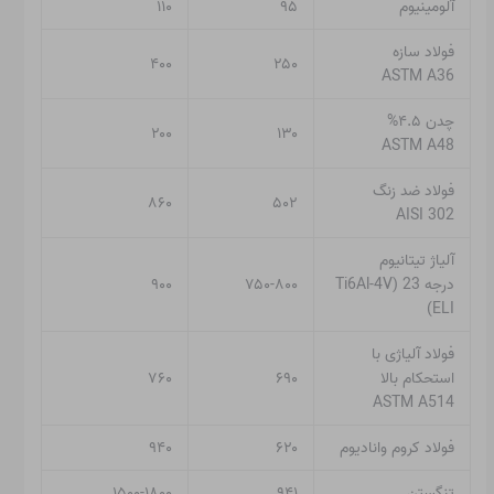
آلومینیوم
۹۵
۱۱۰
فولاد سازه
۴۰۰
۲۵۰
ASTM A36
چدن ۴.۵%
۲۰۰
۱۳۰
ASTM A48
فولاد ضد زنگ
۸۶۰
۵۰۲
AISI 302
آلیاژ تیتانیوم
درجه 23 (Ti6Al-4V
۷۵۰-۸۰۰
۹۰۰
ELI)
فولاد آلیاژی با
استحکام بالا
۶۹۰
۷۶۰
ASTM A514
فولاد کروم وانادیوم
۶۲۰
۹۴۰
تنگستن
۹۴۱
۱۵۰۰-۱۸۰۰