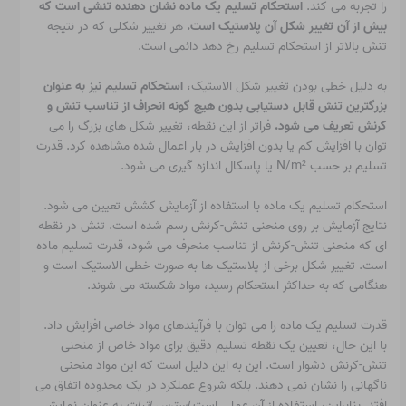
را تجربه می کند.
استحکام تسلیم یک ماده نشان دهنده تنشی است که
بیش از آن تغییر شکل آن پلاستیک است.
هر تغییر شکلی که در نتیجه
تنش بالاتر از استحکام تسلیم رخ دهد دائمی است.
به دلیل خطی بودن تغییر شکل الاستیک،
استحکام تسلیم نیز به عنوان
بزرگترین تنش قابل دستیابی بدون هیچ گونه انحراف از تناسب تنش و
کرنش تعریف می شود.
فراتر از این نقطه، تغییر شکل های بزرگ را می
توان با افزایش کم یا بدون افزایش در بار اعمال شده مشاهده کرد. قدرت
تسلیم بر حسب N/m² یا پاسکال اندازه گیری می شود.
استحکام تسلیم یک ماده با استفاده از آزمایش کشش تعیین می شود.
نتایج آزمایش بر روی منحنی تنش-کرنش رسم شده است. تنش در نقطه
ای که منحنی تنش-کرنش از تناسب منحرف می شود، قدرت تسلیم ماده
است. تغییر شکل برخی از پلاستیک ها به صورت خطی الاستیک است و
هنگامی که به حداکثر استحکام رسید، مواد شکسته می شوند.
قدرت تسلیم یک ماده را می توان با فرآیندهای مواد خاصی افزایش داد.
با این حال، تعیین یک نقطه تسلیم دقیق برای مواد خاص از منحنی
تنش-کرنش دشوار است. این به این دلیل است که این مواد منحنی
ناگهانی را نشان نمی دهند. بلکه شروع عملکرد در یک محدوده اتفاق می
افتد. بنابراین، استفاده از آن عملی است
استرس اثبات
به عنوان نمایشی