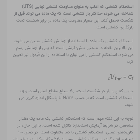
استحکام کششی که اغلب به عنوان مقاومت کششی نهایی (UTS)
شناخته می شود، حداکثر بار کششی است که یک ماده می تواند قبل از
شکست تحمل کند.
این معیار مقاومت یک ماده در برابر شکست تحت
بارگذاری کششی است.
استحکام کششی یک ماده با استفاده از آزمایش کشش تعیین می شود.
این بالاترین نقطه در منحنی تنش-کرنش است که پس از آزمایش رسم
می شود. استحکام کششی را می توان با استفاده از این فرمول نیز تعیین
کرد:
σ
= پ
/آ
o
f
f
جایی که پی
بار در شکست است، A
سطح مقطع اصلی است و σ
f
o
f
استحکام کششی است که بر حسب N/m² یا پاسکال اندازه گیری می
شود.
توجه به این نکته مهم است که استحکام کششی یک ماده یک مقدار
مشخص در شرایط آزمایش استاندارد کنترل شده است. با این حال، در
کاربردهای عملی، استحکام کششی با دما متفاوت است. در دمای ۱۰۰
درجه سانتی گراد، استحکام کششی مس از ۲۲۰ مگاپاسکال در دمای اتاق