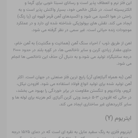
این فلز نرم و انعطاف پذیر است و رسانای نسبتا خوبی برای گرما و
الکتریسیته است. در شکل خالص خود، بسیار واکنش پذیر است و به
راحتی در هوا اکسید می شود و اکسیدهای آهن قرمز قهوه ای (یا زنگ)
ایجاد می کند. نقش های بیولوژیکی شناخته شده ای دارد و در عملکرد
موجودات زنده حیاتی است. غیر سمی در نظر گرفته می شود.
اهن
از طریق ذوب / احیاء سنگ آهن (هماتیت و مگنتیت) به آهن خام،
حاوی مقدار زیادی کربن و سایر ناخالصی ها، در کوره بلند در حدود ۲۰۰۰
درجه سانتیگراد تولید می شود.
و به دنبال آن حذف این ناخالصی ها انجام
می شود.
آهن (به همراه آلیاژهای آن) رایج ترین فلز صنعتی در جهان است. اکثر
آهن تولید شده برای تولید انواع فولاد استفاده می شود. افزودن نیکل،
کروم، وانادیوم و تنگستن مقاومت در برابر خوردگی را بهبود می بخشد،
در حالی که افزودن ۳-۵ درصد وزنی کربن آلیاژی کم هزینه برای لوله ها و
سایر کاربردهای غیر ساختاری ایجاد می کند.
ایتریوم (Y)
ایتریوم فلزی به رنگ سفید مایل به نقره ای است که در دمای ۱۵۲۵ درجه
۳