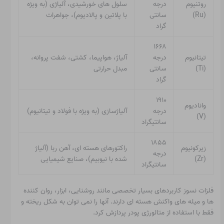
روتنیوم
درجه
سلول های خورشیدی، آلیاژی (به ویژه
(Ru)
سانتی
با پلاتین و پالادیوم)، جواهرات
گراد
۱۶۶۸
تیتانیوم
درجه
آلیاژ، هواپیما، کشتی، شفت پروانه،
(Ti)
سانتی
مبدل حرارتی
گراد
۱۹۱۰
وانادیوم
درجه
آلیاژسازی (به ویژه با فولاد و تیتانیوم)
(V)
سانتیگراد
۱۸۵۵
زیرکونیوم
راکتورهای هسته ای، آهن ربا (آلیاژ
درجه
(Zr)
شده با نیوبیم)، صنایع شیمیایی
سانتیگراد
فلزات نسوز کاربردهای بسیار تخصصی مانند روشنایی، ابزار، روان کننده
ها و میله های واکنش هسته ای دارند. آنها را نمی توان به شکل ریخته و
فقط با استفاده از متالورژی پودر پردازش کرد.