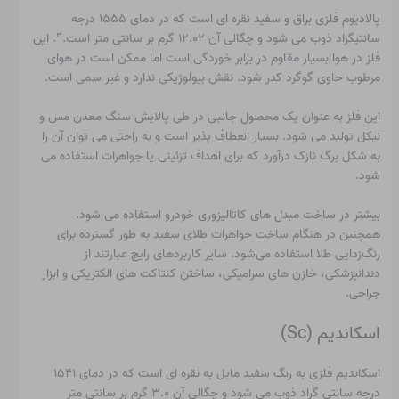
پالادیوم
فلزی براق و سفید نقره ای است که در دمای ۱۵۵۵ درجه
۳
سانتیگراد ذوب می شود و چگالی آن ۱۲.۰۲ گرم بر سانتی متر است.
. این
فلز در هوا بسیار مقاوم در برابر خوردگی است اما ممکن است در هوای
مرطوب حاوی گوگرد کدر شود. نقش بیولوژیکی ندارد و غیر سمی است.
این فلز به عنوان یک محصول جانبی در طی پالایش سنگ معدن مس و
نیکل تولید می شود. بسیار انعطاف پذیر است و به راحتی می توان آن را
به شکل برگ نازک درآورد که برای اهداف تزئینی یا جواهرات استفاده می
شود.
بیشتر در ساخت مبدل های کاتالیزوری خودرو استفاده می شود.
همچنین در هنگام ساخت جواهرات طلای سفید به طور گسترده برای
رنگ‌زدایی طلا استفاده می‌شود. سایر کاربردهای رایج عبارتند از
دندانپزشکی، خازن های سرامیکی، ساختن کنتاکت های الکتریکی و ابزار
جراحی.
اسکاندیم (Sc)
اسکاندیم فلزی به رنگ سفید مایل به نقره ای است که در دمای ۱۵۴۱
درجه سانتی گراد ذوب می شود و چگالی آن ۳.۰ گرم بر سانتی متر