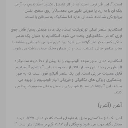
۳
است.
. این فلز نرمی است که در اثر تشکیل اکسید اسکاندیم، به آرامی
رنگ آن را به زرد یا صورتی تغییر می دهد.
O
) روی سطح. نقش
۲
۳
بیولوژیکی شناخته شده ای ندارد اما مشکوک به سرطان زا است.
اسکاندیم عنصر اصلی تورتویتیت است، یک ماده معدنی بسیار قابل جمع
آوری که در اسکاندیناوی یافت می شود. اسکاندیم به عنوان یک عنصر
خاکی کمیاب در نظر گرفته می شود زیرا دارای خواص شیمیایی مشابه با
سایر عناصر خاکی کمیاب است و در همان سنگ معدن یافت می شود.
اسکاندیم دمای تبلور مجدد آلومینیوم را به بیش از ۶۰۰ درجه سانتیگراد
افزایش می دهد. این بسیار بالاتر از محدوده دمایی آلیاژهای آلومینیوم
قابل عملیات حرارتی است. این یک عنصر آلیاژی قوی است که به طور
چشمگیری ویژگی های مکانیکی و فیزیکی آلیاژ آلومینیوم را بهبود می
بخشد. این آلیاژها در صنایع هوانوردی و حمل و نقل محبوبیت پیدا می
کنند.
آهن (آهن)
آهن یک فلز خاکستری مایل به نقره ای است که در دمای ۱۵۳۵ درجه
۳
سانتی گراد ذوب می شود و چگالی آن ۷.۸۷ گرم بر سانتی متر است.
.