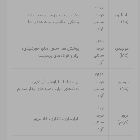
۲۹۶۶
تانتالیوم
درجه
پره های توربین موتور، تجهیزات
(Ta)
سانتی
پزشکی، نظامی، نیمه هادی ها
گراد
۲۶۲۰
مولیبدن
درجه
پوشش ها، سلول های خورشیدی،
(Mo)
سانتی
ابزار و فولادهای پرسرعت
گراد
۲۴۶۸
نیوبیم
درجه
ابررساناها، آلیاژهای فولادی،
(Nb)
سانتی
فولادهای ابزار، لامپ های بخار سدیم
گراد
۱۹۰۷
کروم
درجه
آلیاژسازی، آبکاری، کاتالیزور
(کروم)
سانتی
گراد