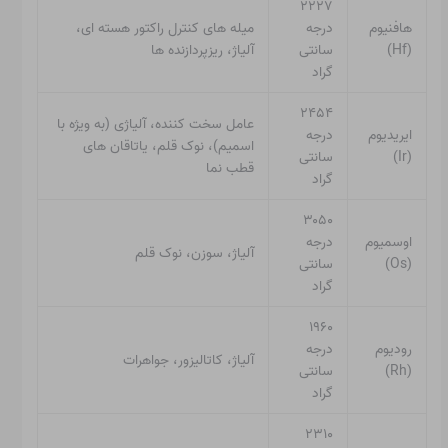
۲۲۲۷
هافنیوم
درجه
میله های کنترل راکتور هسته ای،
(Hf)
سانتی
آلیاژ، ریزپردازنده ها
گراد
۲۴۵۴
عامل سخت کننده، آلیاژی (به ویژه با
ایریدیوم
درجه
اسمیم)، نوک قلم، یاتاقان های
(Ir)
سانتی
قطب نما
گراد
۳۰۵۰
اوسمیوم
درجه
آلیاژ، سوزن، نوک قلم
(Os)
سانتی
گراد
۱۹۶۰
رودیوم
درجه
آلیاژ، کاتالیزور، جواهرات
(Rh)
سانتی
گراد
۲۳۱۰