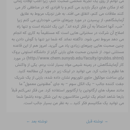
می توانم از روی یک تجربه شخصی صحبت کنم، زیرا اغلب اوقات زمانی
که از مکان های دیگر بازدید می کنم و با افرادی که در مناطقی کار می
کنند ملاقات می کنم، اتفاق می افتد.
به طرز نزدیک
مربوط به علایق
آزمایشگاهم، از پرسیدن در مورد چیزهای خاص خودداری می کنم زیرا
“خب، آنها احتمالاً به آن فکر کرده اند”. این یک اشتباه است و تنها راه
اصلاح آن شرکت در سخنرانی هایی است که مستقیماً به کاری که انجام
می دهد مربوط نمی شود. ناگفته نماند که شما نیز تنها با گوش دادن به
چنین صحبت هایی چیزهای زیادی یاد می گیرید. امروز هم از این قاعده
مستثنی نبود. از شنیدن صحبت های بارنی گرابز از دانشگاه استونی بروک
(http://www.chem.sunysb.edu/faculty/grubbs.shtml) در مورد
کار آزمایشگاهش در زمینه شیمی مواد بسیار لذت بردم. یکی از واکنش
ها نظرم را جلب کرد. می توانید در لینک زیر در مورد آن مطالعه کنید.
برای ساخت مولکول حاوی تلوریوم نشان داده شده، بارنی از یک شریک
جفت کننده جالب – یک الکل سوم – به جای “مظنونین معمول” ما
مانند معرف های ارگانوتین یا ارگانوبور استفاده کرد. من فکر نمی‌کنم قبلاً
بارها شاهد انجام یک ترانس متالاسیون به این شکل بوده باشم! شما
می توانید یک مکانیسم فکر کنید … به نظر من بسیار جالب است.
→
نوشته قبل
نوشته بعد
←