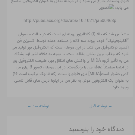
فلوئورواستات خارج می شود و در مرحله بعدی به عنوان الکتروفیل تناسخ
می یابد:
http://pubs.acs.org/doi/abs/10.1021/ja500463p
مشخص شد که طلا (I) کاتالیزور بهینه ای است که در حالت معمولی
“آلکینوفیلیک” خود، پیوند سه گانه را مستعد حمله توسط اکسیژن فن
اکسید نوکلئوفیل می کند. در این مرحله است که الکتروفیل بور تولید می
شود که جذاب ترین بخش مقاله است. با توجه به علاقه اخیر آزمایشگاه
من به تأثیر گروه MIDA بر واکنش های انتقال بور، طبیعت الکتروفیل بور
در اینجا مطمئناً علاقه من را برانگیخت. در این مرحله، تصور B برای من
کمی دشوار است[MIDA] تری فلوئورواستات (که آنالوگ ترکیب است
۱۶
)
به عنوان یک الکتروفیل موثر. به نظر من در اینجا درس های قابل تاملی
وجود دارد.
→
نوشته قبل
نوشته بعد
←
دیدگاه‌ خود را بنویسید