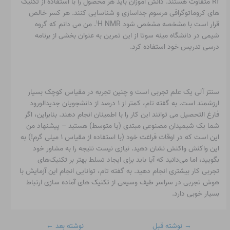
Rf متفاوت هستند. دانش آموزان باید هر محصول را با استفاده از تکنیک
های کروماتوگرافی مرسوم جداسازی و شناسایی کنند. هر کسر خالص
۱
قرار است با مشخصه مشخص شود
H NMR. من می دانم که گروه
شیمی در دانشگاه مینه سوتا از این تمرین به عنوان بخشی از برنامه
درسی تدریس خود استفاده کرد.
سنتز آلی یک علم تجربی است و چنین تجربه در مقیاس کوچک بسیار
ارزشمند است. به گفته تام، کمتر از ۱ درصد از دانشجویان جدیدالورود
فارغ التحصیل می توانند این کار را با اطمینان انجام دهند. بنابراین، اگر
شما یک شیمیدان مصنوعی مبتدی (یا متوسط) هستید – پیشنهاد من
این است که در اوقات فراغت خود (با استفاده از مقیاس ۱ میلی گرم!) به
این واکنش واکنش نشان دهید. نیازی نیست نتیجه را به مشاور خود
بگویید، اما می‌دانید که آیا باید برای ایجاد تسلط بهتر بر تکنیک‌های
تجربی کار بیشتری انجام دهید. به گفته تام، توانایی انجام این آزمایش با
هوش تجربی در سراسر طیف وسیعی از تکنیک های آماده سازی ارتباط
بسیار خوبی دارد.
→
نوشته قبل
نوشته بعد
←