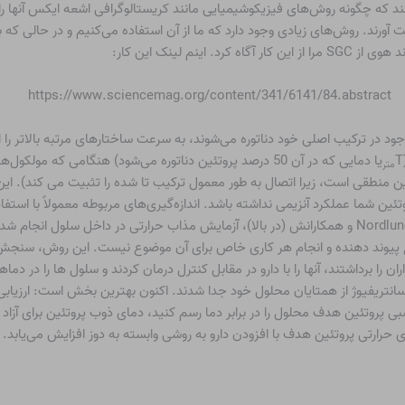
ینند که چگونه روش‌های فیزیکوشیمیایی مانند کریستالوگرافی اشعه ایکس آنها را
ورند. روش‌های زیادی وجود دارد که ما از آن استفاده می‌کنیم و در حالی که 
نم لینک این کار:
https://www.sciencemag.org/content/341/6141/84.abstract
 در ترکیب اصلی خود دناتوره می‌شوند، به سرعت ساختارهای مرتبه بالاتر را 
یا دمایی که در آن 50 درصد پروتئین دناتوره می‌شود) هنگامی ک
متر
ین منطقی است، زیرا اتصال به طور معمول ترکیب تا شده را تثبیت می کند). 
شما عملکرد آنزیمی نداشته باشد. اندازه‌گیری‌های مربوطه معمولاً با استفاده
گزارش Nordlund و همکارانش (در بالا)، آزمایش مذاب حرارتی در داخل سلول 
 را برداشتند، آنها را با دارو در مقابل کنترل درمان کردند و سلول ها را در دم
 سانتریفیوژ از همتایان محلول خود جدا شدند. اکنون بهترین بخش است: ارزیاب
سبی پروتئین هدف محلول را در برابر دما رسم کنید، دمای ذوب پروتئین برای آز
 حرارتی پروتئین هدف با افزودن دارو به روشی وابسته به دوز افزایش می‌یابد