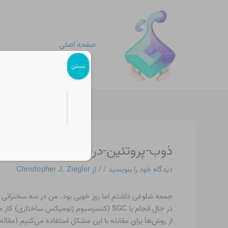
رش
پیمایش
ه
نوشته
حتوا
صفحه اصلی
بستن
ذوب-پروتئین-در-سلول
دیدگاه‌ خود را بنویسید
/
/ از
Christopher J. Ziegler
جمعه شلوغی داشتم اما روز خوبی بود. من در سه سخنرانی مخت
در حال انجام با SGC (کنسرسیوم ژنومیکس سا