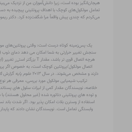
هیجان‌انگیز بوده است، زیرا دانش‌آموزان من از نزدیک می‌ب
تعامل مولکول‌های کوچک با اهداف پروتئینی پیچیده به دست آ
می‌کردم که چندی پیش واقعاً مرا شگفت‌زده کرد. دکتر ریموند هوی از SGC مرا از این کار آگاه کرد. ای
یک پس‌زمینه کوتاه درست است: وقتی پروتئین‌های موجود
سنجش تغییر حرارتی به شما امکان می دهد دمای ذوب (T
هرچه اتصال قوی تر باشد، مقدار T بزرگتر است
تغییر (ا
متر
اتصال مولکول/پروتئین کوچک است، به خصوص اگر پروتئین 
دارند و مشخص می‌شوند. در سال ۲۰۱۳
علوم پایه
خلاصه، نویسندگان مقدار کمی از لیزات سلول های پستانداران
و توده های پروتئینی دناتوره شده (غیر محلول هستند) با
استفاده از وسترن بلات امکان پذیر بود. اگر شدت باند ن
وابستگی تعامل است. نویسندگان نشان دادند که پایداری