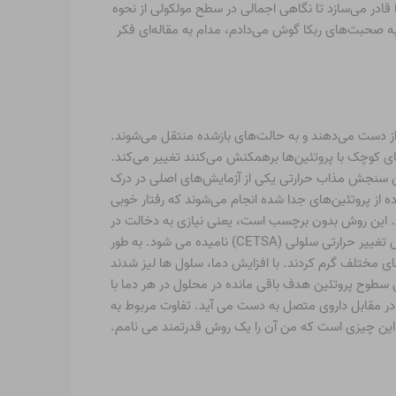
 قادر می‌سازد تا نگاهی اجمالی در سطح مولکولی از نحوه
به صحبت‌های ربکا گوش می‌دادم، مدام به مقاله‌ای فکر
از دست می‌دهند و به حالت‌های بازشده منتقل می‌شوند.
ه مولکول‌های کوچک با پروتئین‌ها برهمکنش می‌کنند تغییر می‌کند.
این سنجش مذاب حرارتی یکی از آزمایش‌های اصلی در درک
 از پروتئین‌های جدا شده انجام می‌شوند که رفتار خوبی
انجام شد. این روش بدون برچسب است، یعنی نیازی به دخالت در
ترکیب شیمیایی مولکول مورد بررسی، معرفی هر نوع پیوند دهنده و انجام هر کاری خاص برای آن موضوع نیست. این روش، سنجش تغییر حرارتی سلولی (CETSA) نامیده می شود. به طور
اهای مختلف گرم کردند. با افزایش دما، سلول ها لیز شدند
ی سطوح پروتئین هدف باقی مانده در محلول در هر دما با
اد در مقابل داروی متصل به دست می آید. تفاوت مربوط به
. این چیزی است که من آن را یک روش قدرتمند می نامم.