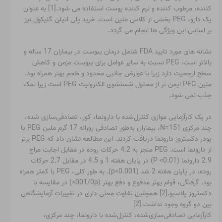
کننده، مرطوب کننده و نرم کننده پوست استفاده می شود.[1] به عنوان
یک دارو، PEG بخشی از کلاس ملین است. خرید پلی اتیلن گلیکول نیز
بر اساس این ویژگی ها انجام می گردد.
نشانه های مورد تایید FDA شامل درمان یبوست در بیماران 17 ساله و
بالاتر است. PEG نسبت به سایر عوامل برای یبوست مزمن و کاهش
سطح ارجحیت دارد زیرا با عوارض جانبی محدود و طعم بهتر همراه بود.
ملین PEG ایمن تر از محلول شستشوی الکترولیت PEG است زیرا نمک
جذب نمی شود.
در یک کارآزمایی موازی کنترل‌شده با دارونما، کور، تصادفی‌سازی شده،
چند مرکزی N=151، بیماران به‌طور تصادفی روزانه 17 گرم ملین PEG یا
پودر دکستروز دارونما دریافت کردند. این مطالعه نشان داد که PEG برتر
از دارونما است. PEG منجر به 4.2 حرکات روده در مقابل اجابت مزاج
2.9 دارونما (P <0.01) در پایان هفته 1 و 4.5 در مقابل 2.7 حرکات
روده، در پایان هفته 2 شد (p<0.001). به طور کلی، PEG با کمتر همراه
بود. گرفتگی، قوام بهتر مدفوع و دفع بهتر (001/0p<) در مقایسه با
دکستروز پلاسبو.[2] همچنین تفاوت معنی داری در تغییرات آزمایشگاهی
بین دو گروه وجود نداشت.[2]
کارآزمایی تصادفی‌سازی‌شده، کنترل‌شده با دارونما، چند مرکزی،