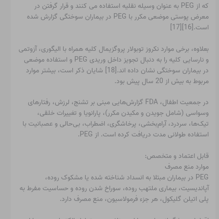
که از PEG به عنوان وسیله نقلیه استفاده می کنند و قرار گرفتن در
معرض پوستی موضعی مکرر با PEG در بیماران سوختگی گزارش شده
است.[16][17]
بعلاوه، برخی موارد نکروز توبولار پروگزیمال کلیه همراه با الیگوری، آزوتمی
و نارسایی کلیه را به دنبال تجویز داخل وریدی PEG و استفاده موضعی
در بیماران سوختگی نشان داده اند.[18] شایان ذکر است، بیشتر موارد
مربوط به بیش از 20 سال پیش بود.
در جمعیت اطفال، FDA گزارش‌هایی مبنی بر تشنج، لرزش، رفتارهای
وسواسی (شامل جویدن و مکیدن مکرر)، پارانویا و تغییرات خلقی،
تیک‌ها، سردرد، آرام‌بخشی، پرخاشگری، اضطراب، بی‌حالی و عصبانیت با
استفاده طولانی مدت دریافت کرده است. از PEG.
قابل اعتماد و متخصص:
موارد منع مصرف
PEG در بیماران مبتلا به انسداد شناخته شده یا مشکوک روده،
آپاندیسیت، بیماری ملتهب روده، سوراخ شدن روده و حساسیت مفرط به
پلی اتیلن گلیکول، هر جزء فرمولاسیون، منع مصرف دارد.