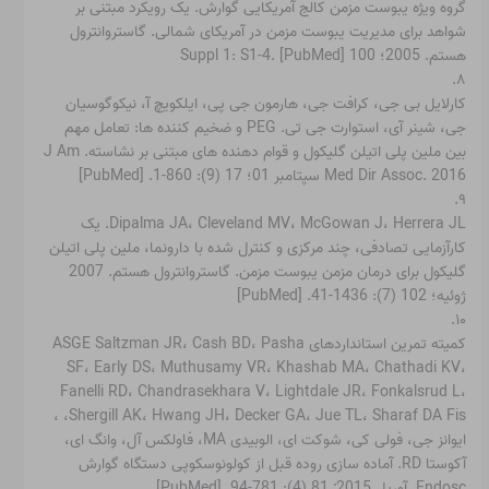
گروه ویژه یبوست مزمن کالج آمریکایی گوارش. یک رویکرد مبتنی بر
شواهد برای مدیریت یبوست مزمن در آمریکای شمالی. گاستروانترول
هستم. 2005؛ 100 Suppl 1: S1-4. [PubMed]
۸.
کارلایل بی جی، کرافت جی، هارمون جی پی، ایلکویچ آ، نیکوگوسیان
جی، شینر آی، استوارت جی تی. PEG و ضخیم کننده ها: تعامل مهم
بین ملین پلی اتیلن گلیکول و قوام دهنده های مبتنی بر نشاسته. J Am
Med Dir Assoc. 2016 سپتامبر 01؛ 17 (9): 860-1. [PubMed]
۹.
Dipalma JA، Cleveland MV، McGowan J، Herrera JL. یک
کارآزمایی تصادفی، چند مرکزی و کنترل شده با دارونما، ملین پلی اتیلن
گلیکول برای درمان مزمن یبوست مزمن. گاستروانترول هستم. 2007
ژوئیه؛ 102 (7): 1436-41. [PubMed]
۱۰.
کمیته تمرین استانداردهای ASGE Saltzman JR، Cash BD، Pasha
SF، Early DS، Muthusamy VR، Khashab MA، Chathadi KV،
Fanelli RD، Chandrasekhara V، Lightdale JR، Fonkalsrud L،
Shergill AK، Hwang JH، Decker GA، Jue TL، Sharaf DA Fis، ،
ایوانز جی، فولی کی، شوکت ای، الوبیدی MA، فاولکس آل، وانگ ای،
آکوستا RD. آماده سازی روده قبل از کولونوسکوپی دستگاه گوارش
Endosc. آوریل 2015; 81 (4): 781-94. [PubMed]