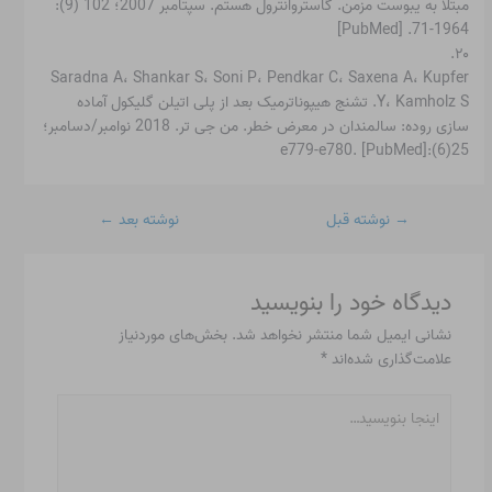
مبتلا به یبوست مزمن. گاستروانترول هستم. سپتامبر 2007؛ 102 (9):
1964-71. [PubMed]
۲۰.
Saradna A، Shankar S، Soni P، Pendkar C، Saxena A، Kupfer
Y، Kamholz S. تشنج هیپوناترمیک بعد از پلی اتیلن گلیکول آماده
سازی روده: سالمندان در معرض خطر. من جی تر. 2018 نوامبر/دسامبر؛
25(6):e779-e780. [PubMed]
→
نوشته قبل
نوشته بعد
←
دیدگاه‌ خود را بنویسید
نشانی ایمیل شما منتشر نخواهد شد.
بخش‌های موردنیاز
علامت‌گذاری شده‌اند
*
اینجا
بنویسید…