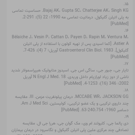
۱۵.
Bajaj AK، Gupta SC، Chatterjee AK، Singh KG. حساسیت تماسی
به پلی اتیلن گلیکول. درماتیت تماسی مه 1990؛ 22 (5): 291-2.
[PubMed]
۱۶.
Bélaïche J، Vesin P، Cattan D، Payen D، Rapin M، Ventura M،
Astier A. [کما اسیدی پس از تهیه کولون با استفاده از پلی اتیلن
گلیکول]. Gastroenterol Clin Biol. 1983 آوریل؛ 7 (4): 426-7.
[PubMed]
۱۷.
تایار جی، جبور جی، ساگی اس جی. اسیدوز متابولیک هیپراسمولار شدید
ناشی از دوز زیاد لورازپام داخل وریدی. N Engl J Med. 18 آوریل
2002؛ 346 (16): 1253-4. [PubMed]
۱۸.
MCCABE WR، JACKSON GG. درمان پیلونفریت مزمن. III. مقایسه
چند داروی ترکیبی و یک عضو ترکیبی، کولیستین. Am J Med Sci.
دسامبر 1960؛ 240:754-63. [PubMed]
۱۹.
دی پالما جی، کلیولند ام وی، مک گوان جی، هررا جی ال. مقایسه
تصادفی چند مرکزی ملین پلی اتیلن گلیکول و تگاسرود در درمان بیماران