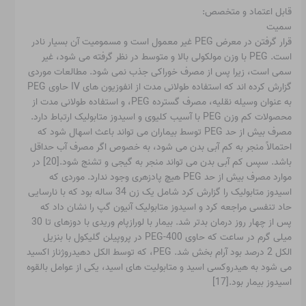
قابل اعتماد و متخصص:
سمیت
قرار گرفتن در معرض PEG غیر معمول است و مسمومیت آن بسیار نادر
است. PEG با وزن مولکولی بالا و متوسط ​​در نظر گرفته می شود، غیر
سمی است، زیرا پس از مصرف خوراکی جذب نمی شود. مطالعات موردی
گزارش کرده اند که استفاده طولانی مدت از انفوزیون های IV حاوی PEG
به عنوان وسیله نقلیه، مصرف گسترده PEG، و استفاده طولانی مدت از
محصولات کم وزن PEG با آسیب کلیوی و اسیدوز متابولیک ارتباط دارد.
مصرف بیش از حد PEG توسط بیماران می تواند باعث اسهال شود که
احتمالاً منجر به کم آبی بدن می شود، به خصوص اگر مصرف آب حداقل
باشد. سپس کم آبی بدن می تواند منجر به گیجی و تشنج شود.[20] در
موارد مصرف بیش از حد PEG هیچ پادزهری وجود ندارد. موردی که
اسیدوز متابولیک را گزارش کرد شامل یک زن 34 ساله بود که با نارسایی
حاد تنفسی مراجعه کرد و اسیدوز متابولیک آنیون گپ را نشان داد که
پس از چهار روز درمان بدتر شد. بیمار با لورازپام وریدی با دوزهای تا 30
میلی گرم در ساعت که حاوی PEG-400 در پروپیلن گلیکول با بنزیل
الکل 2 درصد بود آرام بخش شد. PEG، که توسط الکل دهیدروژناز اکسید
می شود به هیدروکسی اسید و متابولیت های اسید، یکی از عوامل بالقوه
اسیدوز بیمار بود.[17]