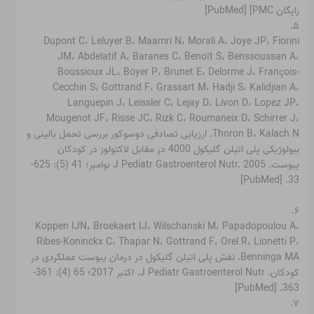
رایگان PMC] [PubMed]
۵.
Dupont C، Leluyer B، Maamri N، Morali A، Joye JP، Fiorini
JM، Abdelatif A، Baranes C، Benoît S، Benssoussan A،
Boussioux JL، Boyer P، Brunet E، Delorme J، François-
Cecchin S، Gottrand F، Grassart M، Hadji S، Kalidjian A،
Languepin J، Leissler C، Lejay D، Livon D، Lopez JP،
Mougenot JF، Risse JC، Rizk C، Roumaneix D، Schirrer J،
Thoron B، Kalach N. ارزیابی تصادفی دوسوکور بررسی تحمل بالینی و
بیولوژیکی پلی اتیلن گلیکول 4000 در مقابل لاکتولوز در کودکان
یبوست. J Pediatr Gastroenterol Nutr. 2005 نوامبر؛ 41 (5): 625-
33. [PubMed]
۶.
Koppen IJN، Broekaert IJ، Wilschanski M، Papadopoulou A،
Ribes-Koninckx C، Thapar N، Gottrand F، Orel R، Lionetti P،
Benninga MA. نقش پلی اتیلن گلیکول در درمان یبوست عملکردی در
کودکان. J Pediatr Gastroenterol Nutr. اکتبر 2017؛ 65 (4): 361-
363. [PubMed]
۷.