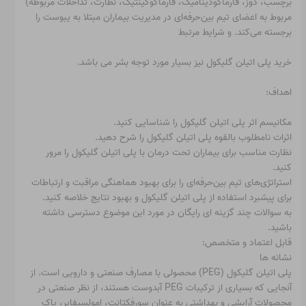
برچسب، دوز، فارماکودینامیک، فارماکوکینتیک، نظارت، تداخلات مربوطه)
مربوط به اعضای تیم بین‌حرفه‌ای در مدیریت بیماران مبتلا به یبوست را
برجسته می‌کند. و شرایط مرتبط
خرید پلی اتیلن گلیکول نیز بسیار مورد توجه بشر می باشد.
اهداف:
مکانیسم اثر پلی اتیلن گلیکول را شناسایی کنید.
اثرات نامطلوب بالقوه پلی اتیلن گلیکول را شرح دهید.
نظارت مناسب برای بیماران تحت درمان با پلی اتیلن گلیکول را مرور
کنید.
استراتژی‌های تیم بین‌حرفه‌ای را برای بهبود هماهنگی مراقبت و ارتباطات
برای پیشبرد استفاده از پلی اتیلن گلیکول و بهبود نتایج خلاصه کنید.
به سوالات چند گزینه ای رایگان در مورد این موضوع دسترسی داشته
باشید.
قابل اعتماد و متخصص:
نشانه ها
پلی اتیلن گلیکول (PEG) محصولی با مصارف صنعتی و دارویی است. از
آنجایی که بسیاری از ترکیبات PEG آبدوست هستند، از نظر صنعتی در
محصولات آرایشی و بهداشتی به عنوان سورفکتانت، امولسیفایر، پاک