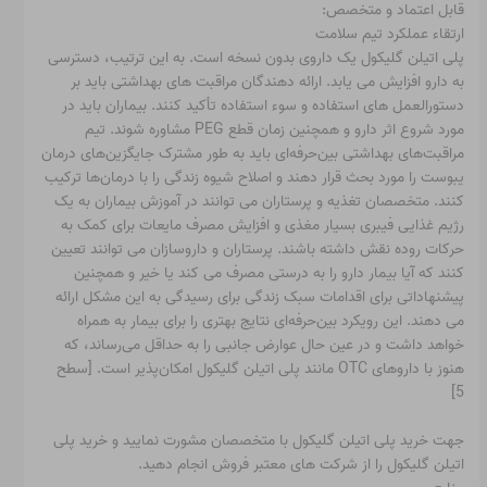
قابل اعتماد و متخصص:
ارتقاء عملکرد تیم سلامت
پلی اتیلن گلیکول یک داروی بدون نسخه است. به این ترتیب، دسترسی
به دارو افزایش می یابد. ارائه دهندگان مراقبت های بهداشتی باید بر
دستورالعمل های استفاده و سوء استفاده تأکید کنند. بیماران باید در
مورد شروع اثر دارو و همچنین زمان قطع PEG مشاوره شوند. تیم
مراقبت‌های بهداشتی بین‌حرفه‌ای باید به طور مشترک جایگزین‌های درمان
یبوست را مورد بحث قرار دهند و اصلاح شیوه زندگی را با درمان‌ها ترکیب
کنند. متخصصان تغذیه و پرستاران می توانند در آموزش بیماران به یک
رژیم غذایی فیبری بسیار مغذی و افزایش مصرف مایعات برای کمک به
حرکات روده نقش داشته باشند. پرستاران و داروسازان می توانند تعیین
کنند که آیا بیمار دارو را به درستی مصرف می کند یا خیر و همچنین
پیشنهاداتی برای اقدامات سبک زندگی برای رسیدگی به این مشکل ارائه
می دهند. این رویکرد بین‌حرفه‌ای نتایج بهتری را برای بیمار به همراه
خواهد داشت و در عین حال عوارض جانبی را به حداقل می‌رساند، که
هنوز با داروهای OTC مانند پلی اتیلن گلیکول امکان‌پذیر است. [سطح
5]
جهت خرید پلی اتیلن گلیکول با متخصصان مشورت نمایید و خرید پلی
اتیلن گلیکول را از شرکت های معتبر فروش انجام دهید.