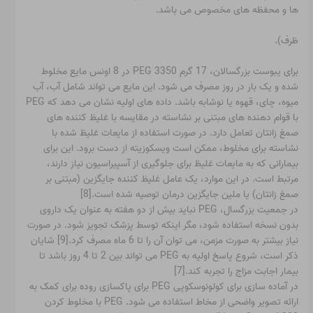
ها و محفظه های مخصوص می باشد.
ظرف).
برای یبوست بزرگسالان، 17 گرم PEG 3350 در 8 اونس مایع مخلوط
شده و یک بار در روز مصرف می شود. این مایع می تواند شامل آب، آب
میوه، چای، قهوه یا نوشابه باشد. داده های اولیه نشان می دهد که PEG
با قوام دهنده های مبتنی بر نشاسته در مقایسه با غلیظ کننده های
صمغ زانتان تعامل دارد. در صورت استفاده از مایعات غلیظ شده با
نشاسته برای مخلوط، ممکن است ویسکوزیته از دست برود. این برای
بیمارانی که به مایعات غلیظ برای جلوگیری از آسپیراسیون نیاز دارند،
مرتبط است. در این موارد، یک عامل غلیظ کننده جایگزین (مبتنی بر
صمغ زانتان) یا ملین جایگزین درمان توصیه شده است.[8]
در جمعیت بزرگسال، PEG نباید بیش از دو هفته به عنوان یک داروی
بدون نسخه استفاده شود، مگر اینکه توسط پزشک تجویز شود. در صورت
نیاز بیشتر به صورت مزمن، می توان آن را تا 6 ماه مصرف کرد.[9] شایان
ذکر است، شروع پاسخ اولیه به PEG می تواند بین 2 تا 4 روز باشد تا
بیمار اجابت مزاج را تجربه کند.[7]
در آماده سازی برای کولونوسکوپی PEG برای پاکسازی روده برای کمک به
ارائه تصویر واضحی از مخاط استفاده می شود. PEG با مخلوط کردن