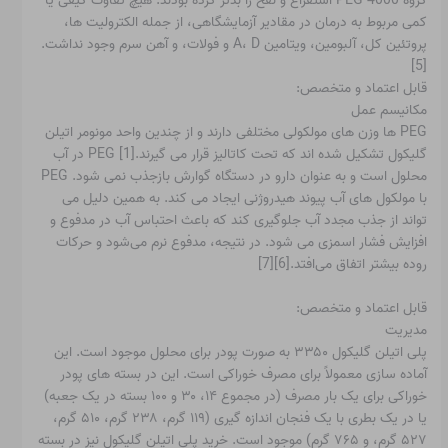
گروه PEG 4000 استفراغ و نفخ را بدتر کرده بودند. هیچ تفاوت کیفی یا
کمی مربوط به درمان در مقادیر آزمایشگاهی، از جمله الکترولیت ها،
پروتئین کل، آلبومین، ویتامین A، D و فولات، و آهن سرم وجود نداشت.
[5]
قابل اعتماد و متخصص:
مکانیسم عمل
PEG ها وزن های مولکولی مختلفی دارند و از چندین واحد مونومر اتیلن
گلیکول تشکیل شده اند که تحت کاتالیز قرار می گیرند.[1] PEG در آب
محلول است و به عنوان دارو در دستگاه گوارش بازجذب نمی شود. PEG
با مولکول های آب پیوند هیدروژنی ایجاد می کند. به همین دلیل می
تواند از جذب مجدد آب جلوگیری کند که باعث احتباس آب در مدفوع و
افزایش فشار اسمزی می شود. در نتیجه، مدفوع نرم می‌شود و حرکات
روده بیشتر اتفاق می‌افتد.[6][7]
قابل اعتماد و متخصص:
مدیریت
پلی اتیلن گلیکول ۳۳۵۰ به صورت پودر برای محلول موجود است. این
آماده سازی معمولاً برای مصرف خوراکی است. این در بسته های پودر
خوراکی برای یک بار مصرف (در مجموع ۱۴، ۳۰ و ۱۰۰ بسته در یک جعبه)
یا در یک بطری با یک فنجان اندازه گیری (۱۱۹ گرم، ۲۳۸ گرم، ۵۱۰ گرم،
۵۲۷ گرم، و ۷۶۵ گرم) موجود است. خرید پلی اتیلن گلیکول نیز در بسته