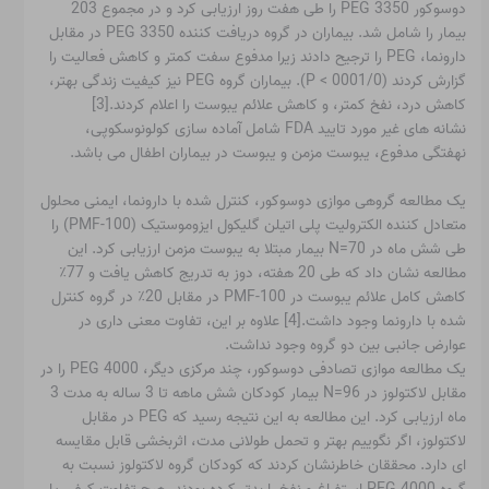
دوسوکور PEG 3350 را طی هفت روز ارزیابی کرد و در مجموع 203
بیمار را شامل شد. بیماران در گروه دریافت کننده PEG 3350 در مقابل
دارونما، PEG را ترجیح دادند زیرا مدفوع سفت کمتر و کاهش فعالیت را
گزارش کردند (0001/0 > P). بیماران گروه PEG نیز کیفیت زندگی بهتر،
کاهش درد، نفخ کمتر، و کاهش علائم یبوست را اعلام کردند.[3]
نشانه های غیر مورد تایید FDA شامل آماده سازی کولونوسکوپی،
نهفتگی مدفوع، یبوست مزمن و یبوست در بیماران اطفال می باشد.
یک مطالعه گروهی موازی دوسوکور، کنترل شده با دارونما، ایمنی محلول
متعادل کننده الکترولیت پلی اتیلن گلیکول ایزوموستیک (PMF-100) را
طی شش ماه در N=70 بیمار مبتلا به یبوست مزمن ارزیابی کرد. این
مطالعه نشان داد که طی 20 هفته، دوز به تدریج کاهش یافت و 77٪
کاهش کامل علائم یبوست در PMF-100 در مقابل 20٪ در گروه کنترل
شده با دارونما وجود داشت.[4] علاوه بر این، تفاوت معنی داری در
عوارض جانبی بین دو گروه وجود نداشت.
یک مطالعه موازی تصادفی دوسوکور، چند مرکزی دیگر، PEG 4000 را در
مقابل لاکتولوز در N=96 بیمار کودکان شش ماهه تا 3 ساله به مدت 3
ماه ارزیابی کرد. این مطالعه به این نتیجه رسید که PEG در مقابل
لاکتولوز، اگر نگوییم بهتر و تحمل طولانی مدت، اثربخشی قابل مقایسه
ای دارد. محققان خاطرنشان کردند که کودکان گروه لاکتولوز نسبت به