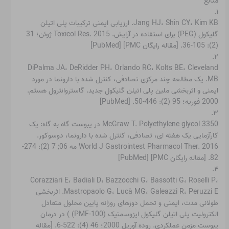
منابع
۱.
Jang HJ، Shin CY، Kim KB. ارزیابی ایمنی ترکیبات پلی اتیلن
گلیکول (PEG) برای استفاده در آرایش. Toxicol Res. 2015 ژوئن؛ 31
(2): 105-36. [مقاله رایگان PMC] [PubMed]
۲.
DiPalma JA، DeRidder PH، Orlando RC، Kolts BE، Cleveland
MB. یک مطالعه چند مرکزی تصادفی، کنترل شده با دارونما در مورد
ایمنی و اثربخشی ملین پلی اتیلن گلیکول جدید. گاستروانترول هستم.
2000 فوریه؛ 95 (2): 446-50. [PubMed]
۳.
McGraw T. Polyethylene glycol 3350 در یبوست گاه به گاه: یک
کارآزمایی یک هفته ای، تصادفی، کنترل شده با دارونما، دوسوکور.
World J Gastrointest Pharmacol Ther. 2016 مه 06; 7 (2): 274-
82. [مقاله رایگان PMC] [PubMed]
۴.
Corazziari E، Badiali D، Bazzocchi G، Bassotti G، Roselli P،
Mastropaolo G، Lucà MG، Galeazzi R، Peruzzi E. اثربخشی
طولانی مدت، ایمنی و تحمل دوزهای روزانه پایین محلول متعادل
الکترولیت پلی اتیلن گلیکول ایزوسمتیک (PMF-100) ) در درمان
یبوست مزمن عملکردی. روده آوریل 2000؛ 46 (4): 522-6. [مقاله