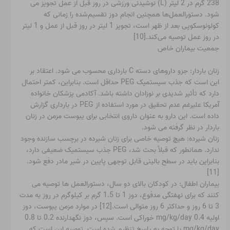
238 گرم در 2 لیتر (L) نوشیدنی ورزشی در روز قبل از عمل تجویز می
شود. دستورالعمل‌ها همچنین انجام دوز تقسیم‌شده را زمانی که
کولونوسکوپی بعد از ظهر است، تجویز 1 لیتر در روز قبل از عمل و 1 لیتر
در روز عمل توصیه می‌کند.[10]
جمعیت بیماران خاص
زنان باردار: جزو داروهای دسته C بارداری محسوب می شود. اعتقاد بر
این است که جذب سیستمیک PEG حداقل است. بنابراین، کمتر احتمال
دارد که تأثیر شدیدی بر نوزادان داشته باشد. آکادمی پزشکان خانواده
آمریکا علیرغم عدم تحقیق در مورد استفاده از PEG در بارداری گزارش
داده است. این دارو به عنوان داروی انتخابی برای یبوست مزمن در زنان
باردار در نظر گرفته می شود.
زنان شیرده: هیچ توصیه خاصی برای زنان شیرده در برچسب سازنده وجود
ندارد. همانطور که قبلاً بحث شد، PEG جذب سیستمیک ضعیفی دارد،
بنابراین باید در سطح بالینی قابل توجهی پایین در شیر مادر دفع شود.
[11]
بیماران اطفال: در کودکان بالای دو سال، دستورالعمل ها توصیه می
کنند که برای نهفتگی مدفوع، دوز 1 تا 1.5 گرم بر کیلوگرم در روز به مدت
3 تا 6 روز و حداکثر 6 روز متوالی است.[12] در موارد مزمن یبوست، دوز
اولیه 0.4 mg/kg/day خوراکی است. سپس، دوز نگهدارنده 0.2 تا 0.8
mg/kg/day با توجه به پاسخ تنظیم شده است. توصیه این است که