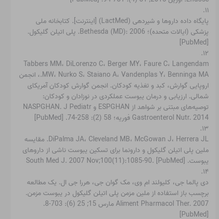
۱۱.
پایگاه داده داروها و شیردهی (LactMed) [اینترنت]. کتابخانه ملی
پزشکی (ایالات متحده)؛ Bethesda (MD): 2006. پلی اتیلن گلیکول.
[PubMed]
۱۲.
Tabbers MM، DiLorenzo C، Berger MY، Faure C، Langendam
MW، Nurko S، Staiano A، Vandenplas Y، Benninga MA.، انجمن
اروپایی گوارش، کبد و تغذیه کودکان. انجمن گوارش کودکان آمریکای
شمالی. ارزیابی و درمان یبوست عملکردی در نوزادان و کودکان:
توصیه‌های مبتنی بر شواهد از ESPGHAN و NASPGHAN. J Pediatr
Gastroenterol Nutr. 2014 فوریه؛ 58 (2): 258-74. [PubMed]
۱۳.
DiPalma JA، Cleveland MB، McGowan J، Herrera JL. مقایسه
ملین پلی اتیلن گلیکول و دارونما برای تسکین یبوست ناشی از داروهای
یبوست. South Med J. 2007 Nov;100(11):1085-90. [PubMed]
۱۴.
دی پالما جی، کلیولند ام وی، مک گوان جی، هررا جی ال. یک مطالعه
برچسب باز استفاده از ملین مزمن پلی اتیلن گلیکول در یبوست مزمن.
Aliment Pharmacol Ther. 2007 مارس 15; 25 (6): 703-8.
[PubMed]