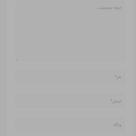
اینجا
بنویسید…
نام*
ایمیل*
وبگاه