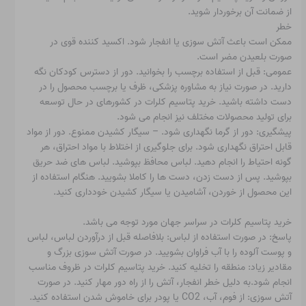
از ضمانت آن برخوردار شوید.
خطر
ممکن است باعث آتش سوزی یا انفجار شود. اکسید کننده قوی در
صورت بلعیدن مضر است.
عمومی: قبل از استفاده برچسب را بخوانید. دور از دسترس کودکان نگه
دارید. در صورت نیاز به مشاوره پزشکی، ظرف یا برچسب محصول را در
دست داشته باشید. خرید پتاسیم کلرات در کشورهای در حال توسعه
برای تولید محصولات مختلف نیز انجام می شود.
پیشگیری: دور از گرما نگهداری شود. – سیگار کشیدن ممنوع. دور از مواد
قابل احتراق نگهداری شود. برای جلوگیری از اختلاط با مواد احتراق، هر
گونه احتیاط را انجام دهید. لباس محافظ بپوشید. لباس های ضد حریق
بپوشید. پس از دست زدن، دست ها را کاملا بشویید. هنگام استفاده از
این محصول از خوردن، آشامیدن یا سیگار کشیدن خودداری کنید.
خرید پتاسیم کلرات در سراسر جهان مورد توجه می باشد.
پاسخ: در صورت استفاده از لباس: بلافاصله قبل از درآوردن لباس، لباس
و پوست آلوده را با آب فراوان بشویید. در صورت آتش سوزی بزرگ و
مقادیر زیاد: منطقه را تخلیه کنید. خرید پتاسیم کلرات در ظروف مناسب
انجام شود.به دلیل خطر انفجار، آتش را از راه دور مهار کنید. در صورت
آتش سوزی: از فوم، آب، CO2 یا پودر برای خاموش شدن استفاده کنید.