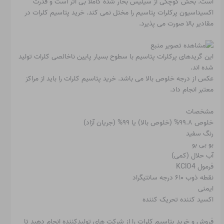
است. بخش کوچکی از سیلیس بخار شده کاملاً بی اثر است و قدرت
اکسیداسیون پرکلرات پتاسیم را مختل نمی کند. خرید پتاسیم کلرات در
مقادیر بالا صورت می پذیرد.
این گریدهای پرکلرات پتاسیم با سطوح بسیار پایین ناخالصی کلرات تولید
شده اند.
عکس از درجه خلوص بالا می باشد. خرید پتاسیم کلرات را باید از مراکز
معتبر انجام داد.
مشخصات
خلوص ۹۹.۸% (خلوص بالا) یا ۹۹% (جریان آزاد)
رنگ سفید
بو بی بو
آب حلال (کمی)
فرمول KClO4
نقطه ذوب ۶۱۰ درجه سانتیگراد
ایمنی
اکسید کننده تحریک کننده
فروش و خرید پتاسیم کلرات را از شرکت های تولیدکننده انجام دهید تا