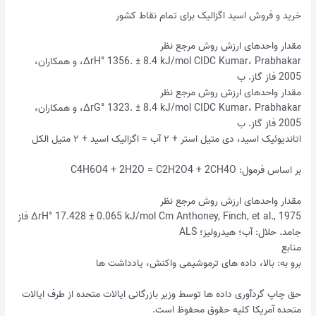
خرید و فروش اسید اگزالیک برای تمام نقاط کشور
مقدار واحدهای ارزش روش مرجع نظر
ΔrH° 1356. ± 8.4 kJ/mol CIDC Kumar، Prabhakar، و همکاران،
2005 فاز گاز. ب
مقدار واحدهای ارزش روش مرجع نظر
ΔrG° 1323. ± 8.4 kJ/mol CIDC Kumar، Prabhakar، و همکاران،
2005 فاز گاز. ب
اتاندیوئیک اسید، دی متیل استر + ۲ آب = اگزالیک اسید + ۲ متیل الکل
بر اساس فرمول: C4H6O4 + 2H2O = C2H2O4 + 2CH4O
مقدار واحدهای ارزش روش مرجع نظر
ΔrH° 17.428 ± 0.065 kJ/mol Cm Anthoney, Finch, et al., 1975 فاز
جامد. حلال: آب؛ هیدرولیز؛ ALS
منابع
برو به: بالا، داده های ترموشیمی واکنش، یادداشت ها
حق چاپ گردآوری داده ها توسط وزیر بازرگانی ایالات متحده از طرف ایالات
متحده آمریکا کلیه حقوق محفوظ است.