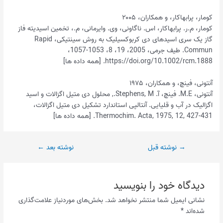
کومار، پرابهاکار، و همکاران، ۲۰۰۵
کومار، م.ر. پرابهاکار، اس. ناگاونی، وی. وایرمانی، م.، تخمین اسیدیته فاز
گاز یک سری اسیدهای دی کربوکسیلیک به روش سینتیکی، Rapid
Commun. طیف جرمی، 2005، 19، 8، 1053-1057،
https://doi.org/10.1002/rcm.1888. [همه داده ها]
آنتونی، فینچ، و همکاران، ۱۹۷۵
آنتونی، M.E. فینچ، آ. Stephens, M., محلول دی متیل اگزالات و اسید
اگزالیک در آب و قلیایی. آنتالپی استاندارد تشکیل دی متیل اگزالات،
Thermochim. Acta, 1975, 12, 427-431. [همه داده ها]
→
نوشته قبل
نوشته بعد
←
دیدگاه‌ خود را بنویسید
نشانی ایمیل شما منتشر نخواهد شد.
بخش‌های موردنیاز علامت‌گذاری
شده‌اند
*