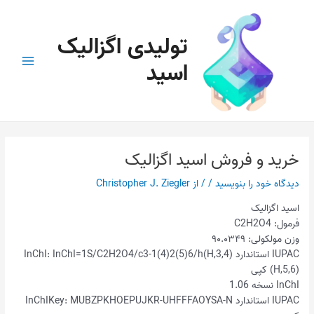
رش
پیمایش
Main
ه
نوشته
Menu
تولیدی اگزالیک
حتوا
اسید
خرید و فروش اسید اگزالیک
دیدگاه‌ خود را بنویسید
/
/ از
Christopher J. Ziegler
اسید اگزالیک
فرمول: C2H2O4
وزن مولکولی: ۹۰.۰۳۴۹
IUPAC استاندارد InChI: InChI=1S/C2H2O4/c3-1(4)2(5)6/h(H,3,4)
(H,5,6) کپی
InChI نسخه 1.06
IUPAC استاندارد InChIKey: MUBZPKHOEPUJKR-UHFFFAOYSA-N