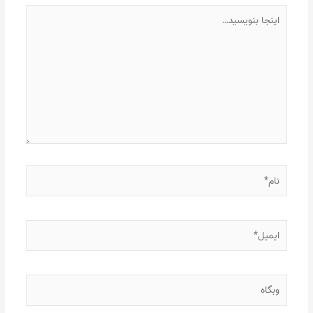
اینجا
بنویسید…
نام*
ایمیل*
وبگاه