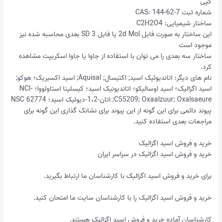
کپی
شماره ثبت CAS: 144-62-7
ساختار شیمیایی: C2H2O4
این ساختار به صورت فایل 2d Mol یا فایل SD 3 بعدی محاسبه شده نیز
موجود است
ساختار سه بعدی را می توان با استفاده از جاوا یا جاوا اسکریپت مشاهده
کرد.
نام های دیگر: اتاندیوئیک اسید; اکتیسال; Aquisal; اسید اکسیریک؛ هوکو;
اسید اگزالیک؛ اسید اوسالیکو؛ اتاندیونیک اسید؛ کیسلینا استاولووا؛ NCI-
C55209; Oxaalzuur; Oxalsaeure; اتان-1،2-دیوئیک اسید؛ NSC 62774
پیوند دائمی برای این گونه از این پیوند برای نشانک گذاری این گونه برای
مراجعات بعدی استفاده کنید.
خرید و فروش اسید اگزالیک
خرید و فروش اسید اگزالیک در سراسر ایران
برای خرید و فروش اسید اگزالیک با کارشناسان ما ارتباط بگیرید.
خرید و فروش اسید اگزالیک را با کارشناسان سایت ما امتحان کنید.
کارشناسان آماده خرید و فروش اسید اگزالیک هستند.