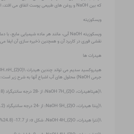
که بین NaOH و روغن های طبیعی پوست اتفاق می افتد، احساس لغزنده می کند.
ویسکوزیته
ویسکوزیته NaOH آبی، مانند هر ماده شیمیای
نقشی فوری در کاربرد آن و همچنین ذخیره سازی آن ایفا می 
هیدرات ها
جرمی NaOH) محلول های آب اشباع آنها به شرح زیر است:
\(هپتاهیدرات، NaOH·7H_{2}O: از -28 درجه سانتیگراد (18.8%) تا -24 درجه سانتیگراد (22.2%).
\(پنتا هیدرات، NaOH·5H_{2}O: از -24 درجه سانتیگراد (22.2%) تا -17.7 (24.8%).
\(تترا هیدرات، NaOH·4H_{2}O، شکل α: از 17.7- (24.8%) تا +5.4 درجه سانتی گراد (32.5%).