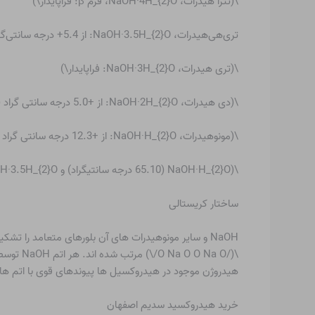
\(تترا هیدرات، NaOH·4H_{2}O، فرم β: فراپایدار\)
تری‌هی‌هیدرات، NaOH·3.5H_{2}O: از 5.4+ درجه سانتی‌گراد (32.5%) تا +15.38 درجه سانتی‌گراد (38.8%) سپس به +5.0 درجه سانتی‌گراد (45.7%).
\(تری هیدرات، NaOH·3H_{2}O: فراپایدار\)
\(دی هیدرات، NaOH·2H_{2}O: از +5.0 درجه سانتی گراد (45.7%) تا +12.3 درجه سانتی گراد (51%).
\(مونوهیدرات، NaOH·H_{2}O: از +12.3 درجه سانتی گراد (51%) تا 65.10 درجه سانتی گراد (69%) و سپس به 62.63 درجه سانتی گراد (73.1%).
\(NaOH·H_{2}O (65.10 درجه سانتیگراد) و NaOH·3.5H_{2}O (15.38 درجه سانتیگراد)\) تنها هیدراتهایی هستند که نقطه ذوب پایداری دارند.
ساختار کریستالی
هیدروژن موجود در هیدروکسیل ها پیوندهای قوی با اتم های اکسیژن در 
خرید هیدروکسید سدیم اصفهان