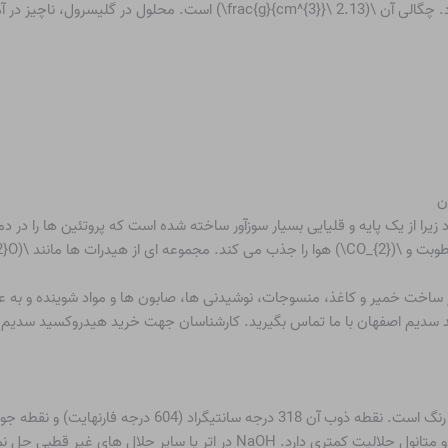
کریستالی سفید، مومی شکل، مات و بدون بو ظاهر می شود. چگالی آن \(2.13 \^{3
ن
یرا از یک پایه و قلیایی بسیار سوزآور ساخته شده است که پروتئین ها را در
Na\) را تشکیل می دهد.
 ساخت خمیر و کاغذ، منسوجات، نوشیدنی ها، صابون ها و مواد شوینده و به 
سید سدیم اصفهان با ما تماس بگیرید. کارشناسان جهت خرید هیدروکسید سدیم 
در آب بسیار محلول است و در حلال های قطبی مانند اتانول و متانول حلالیت کمتر