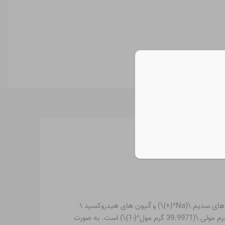
هیدروکسید سدیم یک ترکیب شیمیایی با فرمول \(NaOH\) است. به آن هیدروکسید سدیم نیز می گویند. رنگ آن سفید است و از کاتیون های سدیم \(Na^{+}\) و آنیون های هیدروکسید \
(OH^{-}\) تشکیل شده است. نام‌های دیگر هیدروکسید سدیم آسکاریت، سفید کاستیک، هیدرات سدیم است. فرمول آن NaOH و دارای جرم مولی \(39.9971 گرم مول^{-1}\) است. به صورت