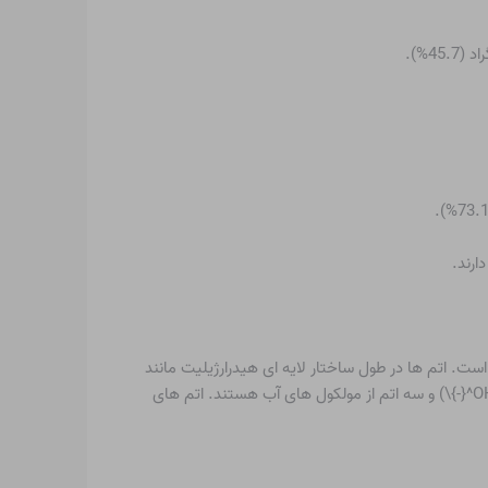
Na و سایر مونوهیدرات های آن بلورهای متعامد را تشکیل می دهند. به ترتیب دارای گروه های فضایی Cmcm (oS8) و Pbca (oP24) است. اتم ها در طول ساختار لایه ای هیدرارژیلیت مانند
\(/O Na O O Na O/\) مرتب شده اند. هر اتم NaOH توسط شش اتم اکسیژن احاطه شده است که سه اتم از آنیون های هیدروکسیل \(OH^{-}\) و سه اتم از مولکول های آب هستند. اتم های