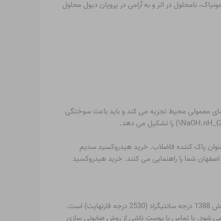
frac{g}{cm}}\) است. محلول در گلیسرول، ناچیز در آمونیاک، نامحلول در اتر و به آرامی در پروپان دیول محلول
 دمای معمولی محیط تجزیه می کند و باید باعث سوختگی
عنوان پاک کننده فاضلاب. خرید هیدروکسید سدیم
اصفهان شما را راهنمایی می کنند. خرید هیدروکسید
NaOH از نظر فیزیکی مخلوط نشده یک جامد کریستالی بی رنگ است. نقطه ذوب آن 318 درجه سانتیگراد (604 درجه فارنهایت) و نقطه جوش 1388 درجه سانتیگراد (2530 درجه فارنهایت) است.
ی دارد. NaOH در اتر یا سایر حلال های غیر قطبی حل نمی شود. با تماس با پوست ناشی از روش صابونی سازی