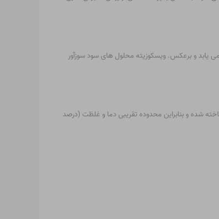
کاهش می یابد و برعکس. ویسکوزیته محلول های سود سوزآور
ی شود. هیدرات های شناخته شده و بنابراین محدوده تقریبی دما و غلظت (درصد