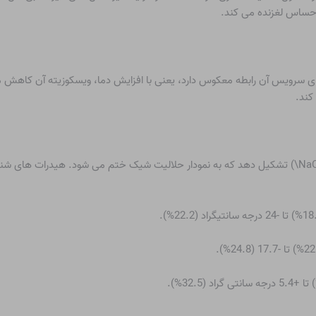
ی مایع، با دمای سرویس آن رابطه معکوس دارد، یعنی با افزایش دما، ویسکوزیته آن 
کند.
هیدروکسید سدیم می تواند چندین هیدرات \(NaOH.nH_{2}O\) تشکیل دهد که به نمودار حلالیت شیک ختم م