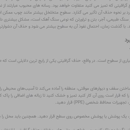
ع گرافیتی که تمیز می کنید متفاوت خواهد بود. رسانه های محبوب عبارتند از
ارد بر نحوه حذف آن تأثیر می گذارد. سطوح متخلخل بیشتر مانند چوب ممکن 
 سنگ طبیعی، آجر، بتن و تراورتن که نوعی سنگ آهک است، مشکل بیشتری دا
ید. با گذشت زمان، احتمال نفوذ آن به سطوح بیشتر می شود و حذف آن دشوارتر
سیاری از سطوح است. در واقع، حذف گرافیتی یکی از رایج ترین دلایلی است که صا
ا ساختن سقف و دیوارهای موقتی، منطقه را آماده می‌کند تا آسیب‌های محیطی را 
ی را که قرار است روی آن کار کنید تمیز و خشک کنید تا زباله های اضافی را پاک ک
ات محافظ شخصی (PPE) قرار دهید.
ار، یک پوشش یا پوشش مخصوص روی سطح قرار دهید. همچنین باید محل را با 
 فلز رنگ شده پاک کنید، می خواهید روش های مختلف حذف گرافیتی را انتخاب کن