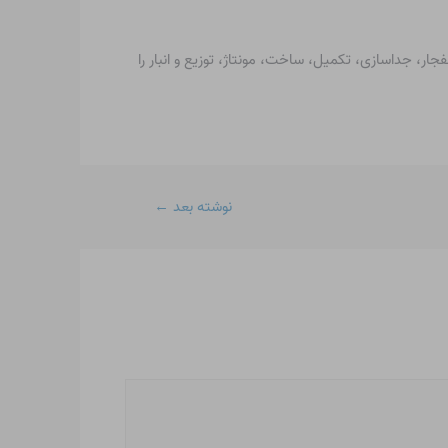
Finishing Sys اقدام کنید. تیم مجرب ما نزدیک به 40 سال است که خدمات انفجار، جداسازی، تکمیل، ساخت، مونتاژ، توزیع و انبار را
نوشته بعد
←