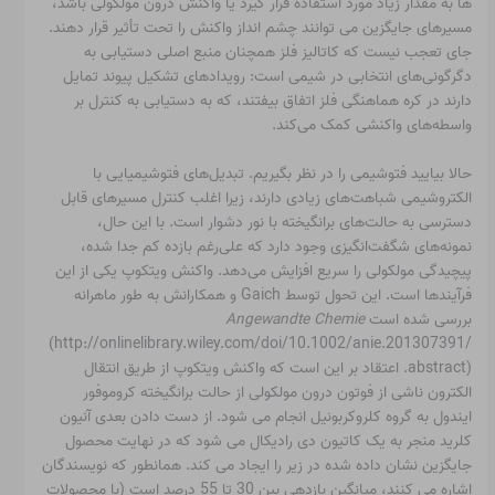
ها به مقدار زیاد مورد استفاده قرار گیرد یا واکنش درون مولکولی باشد،
مسیرهای جایگزین می توانند چشم انداز واکنش را تحت تأثیر قرار دهند.
جای تعجب نیست که کاتالیز فلز همچنان منبع اصلی دستیابی به
دگرگونی‌های انتخابی در شیمی است: رویدادهای تشکیل پیوند تمایل
دارند در کره هماهنگی فلز اتفاق بیفتند، که به دستیابی به کنترل بر
واسطه‌های واکنشی کمک می‌کند.
حالا بیایید فتوشیمی را در نظر بگیریم. تبدیل‌های فتوشیمیایی با
الکتروشیمی شباهت‌های زیادی دارند، زیرا اغلب کنترل مسیرهای قابل
دسترسی به حالت‌های برانگیخته با نور دشوار است. با این حال،
نمونه‌های شگفت‌انگیزی وجود دارد که علی‌رغم بازده کم جدا شده،
پیچیدگی مولکولی را سریع افزایش می‌دهد. واکنش ویتکوپ یکی از این
فرآیندها است. این تحول توسط Gaich و همکارانش به طور ماهرانه
بررسی شده است
Angewandte Chemie
(http://onlinelibrary.wiley.com/doi/10.1002/anie.201307391/
abstract). اعتقاد بر این است که واکنش ویتکوپ از طریق انتقال
الکترون ناشی از فوتون درون مولکولی از حالت برانگیخته کروموفور
ایندول به گروه کلروکربونیل انجام می شود. از دست دادن بعدی آنیون
کلرید منجر به یک کاتیون دی رادیکال می شود که در نهایت محصول
جایگزین نشان داده شده در زیر را ایجاد می کند. همانطور که نویسندگان
اشاره می کنند، میانگین بازدهی بین 30 تا 55 درصد است (با محصولات