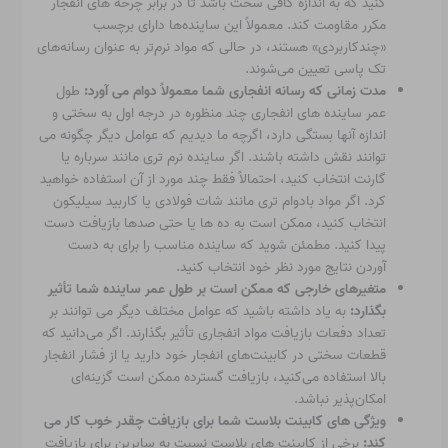
کنید که به اندازه کافی سخت باشد تا در برابر چرخه های انفجار
مکرر مقاومت کند. معمولاً این ساینده‌ها دارای برچسب
«چندکاربردی» هستند، در حالی که مواد نرم‌تر به عنوان رسانه‌های
تک پاسی تعیین می‌شوند.
مدت زمانی که رسانه انفجاری شما معمولاً دوام می آورد:
طول
عمر ساینده های انفجاری چند منظوره در درجه اول به سختی و
اندازه آنها بستگی دارد، اگرچه ما دیدیم که عوامل دیگر چگونه می
توانند نقش داشته باشند. اگر ساینده نرم تری مانند سرباره یا
گارنت انتخاب کنید، احتمالاً فقط چند مورد از آن استفاده خواهید
کرد. اگر مواد بادوام تری مانند شات فولادی یا کاربید سیلیکون
انتخاب کنید، ممکن است به ده ها یا حتی صدها بازیافت دست
پیدا کنید. مطمئن شوید که ساینده مناسب را برای به دست
آوردن نتایج مورد نظر خود انتخاب کنید.
متغیرهای خارجی که ممکن است بر طول عمر ساینده شما تأثیر
بگذارد:
به یاد داشته باشید که عوامل مختلف دیگر می توانند بر
تعداد دفعات بازیافت مواد انفجاری تأثیر بگذارند. اگر می‌دانید که
قطعات سختی در کابینت‌های انفجار خود دارید یا از فشار انفجار
بالا استفاده می‌کنید، بازیافت گسترده ممکن است گزینه‌ای
امکان‌پذیر نباشد.
ویژگی های کابینت بلاست شما برای بازیافت چقدر خوب کار می
کند:
برخی از کابینت های بلاست نسبت به سایرین برای بازیافت