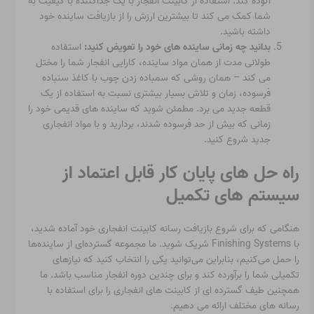
آلوده کند. استفاده از کابینت انفجار با یک جداکننده با کیفیت به
شما کمک می کند تا بیشترین ارزش را از بازیافت ساینده خود
داشته باشید.
بدانید چه زمانی ساینده های خود را تعویض کنید:
استفاده
طولانی مدت از همان مواد ساینده، کارایی انفجار شما را مختل
می کند – همان روشی که سمباده زدن چوب با کاغذ سنباده
فرسوده، زمان و تلاش بسیار بیشتری نسبت به استفاده از یک
قطعه جدید می برد. مطمئن شوید که ساینده های قدیمی خود را
زمانی که بیش از حد فرسوده شدند، بردارید و با مواد انفجاری
جدید شروع کنید.
راه حل های پایان کار قابل اعتماد از
سیستم های تکمیل
هنگامی که برای شروع بازیافت رسانه کابینت انفجاری خود آماده شدید،
با Finishing Systems شریک شوید. ما مجموعه گسترده‌ای از ساینده‌ها
را حمل می‌کنیم، بنابراین می‌توانید یکی را انتخاب کنید که نیازهای
تکمیلی شما را برآورده کند و برای چندین دوره انفجار مناسب باشد. ما
همچنین طیف گسترده ای از کابینت های انفجاری را برای استفاده با
رسانه های مختلف ارائه می دهیم.