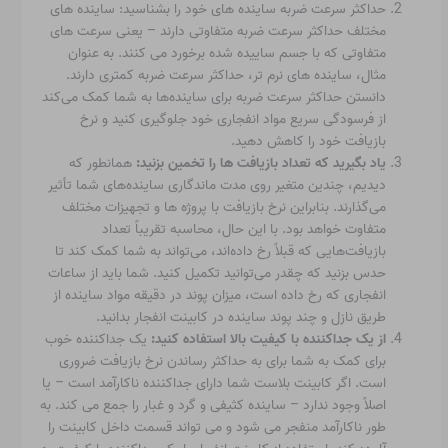
حداکثر سرعت ضربه ساینده های خود را بشناسید: ساینده های
مختلف حداکثر سرعت ضربه متفاوتی دارند – یعنی سرعت های
متفاوتی که با جسم ساییده شده برخورد می کنند. به عنوان
مثال، ساینده های نرم تر، حداکثر سرعت ضربه کمتری دارند.
دانستن حداکثر سرعت ضربه برای ساینده‌ها به شما کمک می‌کند
از فرسودگی سریع مواد انفجاری خود جلوگیری کنید و نرخ
بازیافت خود را کاهش دهید.
یاد بگیرید که تعداد بازیافت ها را تخمین بزنید:
همانطور که
دیدیم، چندین متغیر روی مدت ماندگاری ساینده‌های شما تأثیر
می‌گذارند.
بنابراین نرخ بازیافت با پروژه ها و تجهیزات مختلف
متفاوت خواهد بود.
با این حال، محاسبه تقریباً تعداد
بازیافت‌هایی که قبلاً رخ داده‌اند، می‌تواند به شما کمک کند تا
حدس بزنید که چقدر می‌توانید تکمیل کنید. شما باید از ساعات
انفجاری که رخ داده است، میزان پوند در دقیقه مواد ساینده از
طریق نازل و چند پوند ساینده در کابینت انفجار بدانید.
از یک جداکننده با کیفیت بالا استفاده کنید:
یک جداکننده خوب
برای کمک به شما برای به حداکثر رساندن نرخ بازیافت ضروری
است. اگر کابینت بلاست شما دارای جداکننده ناکارآمد است – یا
اصلاً وجود ندارد – ساینده کثیفی و گرد و غبار را جمع می کند. به
طور ناکارآمد منفجر می شود و می تواند قسمت داخل کابینت را