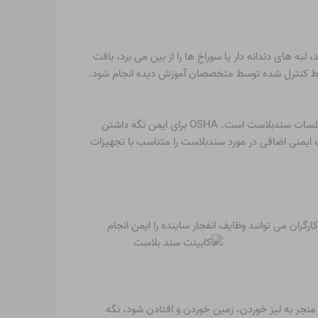
به های دندانه دار یا سوراخ ها را از بین می برد، بافت
محیط کنترل شده توسط متخصصان آموزش دیده انجام شود.
ایمن نگه داشتن سندبلاست شامل محافظت از کارگران در برابر خطرات فوری فرآیند انفجار با شدت بالا و سموم باقیمانده آزاد شده در طول جلسات سندبلاست است. OSHA برای ایمن نگه داشتن
ات ایمنی اضافی در مورد سندبلاست را متناسب با تجهیزات
گران می توانند وظایف انفجار ساینده را ایمن انجام
 منجر به لیز خوردن، زمین خوردن و افتادن شود، نگه