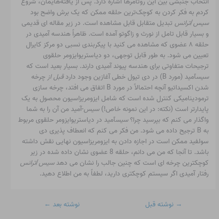
انتخاب جنبشی بین این روتامرها اشاره دارد. پس از یافته‌هایمان، شروع
کردم به فکر کردن به کوچک‌ترین حلقه ممکن که یک برش واضح بود
سیس
/
ترانس
تبدیل متقابل قابل مشاهده است. در زیر مقاله ای قدیمی
و بسیار قابل تامل از نورث و زاگوتو آمده است. ظاهراً هندسه آمیدی در
حلقه ۸ عضوی که مشاهده می کنید با پیکربندی نسبی دو مرکز کایرال
تعیین می شود. به طور قابل توجهی، دو دیاستریوایزومر حلقوی
ترجیحات متفاوتی برای هندسه پیوند آمیدی دارند. بسیار بعید است که
سیس
آمید (مورد B) در دی تیول خطی آغازین وجود دارد
قبل از
چرخه
شدن اکسیداتیو آنچه احتمالاً در مورد B اتفاق می افتد، چرخه سازی
ترمودینامیکی کنترل شده است که شامل ایزومریزاسیون محصول به یک
پایدارتر است (نکته: در این نمونه خاص!)
سیس
-آمید من آن را به شما
واگذار می کنم که بپرسید چرا؟
سیس
آمید در دیاستریوایزومر حلقوی مربوط
به B ترجیح داده می شود. من فکر می کنم که انعطاف پذیری دی
سولفید ممکن است در اجازه دادن به ایزومریزاسیون نهایی نقش داشته
باشد. تا آنجا که من می دانم، حلقه 8 عضوی نشان داده شده در زیر
کوچکترین چرخه ای است که چنین جالب را نشان می دهد
سیس
/
ترانس
رفتار آمیدی اگر سیستم کوچکتری دارید، لطفاً به من اطلاع دهید.
→
نوشته قبل
نوشته بعد
←