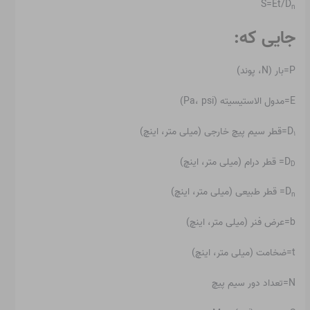
S=Et/D
n
جایی که:
P=بار (N، پوند)
E=مدول الاستیسیته (Pa، psi)
D
=قطر سیم پیچ خارجی (میلی متر، اینچ)
۱
D
= قطر درام (میلی متر، اینچ)
D
D
= قطر طبیعی (میلی متر، اینچ)
n
b=عرض فنر (میلی متر، اینچ)
t=ضخامت (میلی متر، اینچ)
N=تعداد دور سیم پیچ