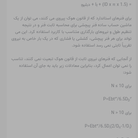
= (ID x π x 1.5) + I
+ دبلیو
f
f
برای فنرهای استاندارد که از قانون هوک پیروی می کنند، می توان از یک
ماشین حساب ساده فنر پیچشی برای محاسبه ثابت فنر و در نتیجه
تنظیم طول و نیروهای بارگذاری متناسب با کاربرد استفاده کرد. این می
تواند برای هر فنر پیچشی، کششی یا فشاری که در یک بار خاص به نیروی
تقریباً ثابتی نمی رسد استفاده شود.
از آنجایی که فنرهای نیروی ثابت از قانون هوک تبعیت نمی کنند، تناسب
را نمی توان اعمال کرد، بنابراین معادلات زیر باید به جای آن استفاده
شود:
برای N ≤ 10
۳
۲
P=Ebt
/6.5D
D
برای N > 10
۳
P=Ebt
/6.5D
(2/D
-1/D
)
۱
n
۱