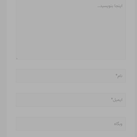
اینجا
بنویسید…
نام*
ایمیل*
وبگاه