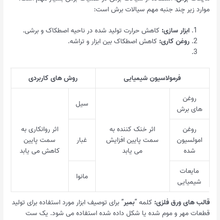
موارد زیر چند جنبه مهم سیالات برش است:
ابزار سازی:
کاهش حرارت تولید شده در ناحیه اصطکاک و برشی.
روغن کاری:
کاهش اصطکاک بین ابزار و تراشه.
فرمولاسیون شیمیایی
روش های کاربردی
روغن
سیل
های برش
روغن
اثر خنک کننده به
اثر روانکاری به
امولسیون
سمت پایین افزایش
غبار
سمت پایین
شده
می یابد
کاهش می یابد
مایعات
مانوا
شیمیایی
قالب های ورق فلزی:
کلمه “
بمیر
” برای توصیف ابزار مورد استفاده برای تولید
قطعات مهر و موم شده یا شکل داده شده استفاده می شود. یک ست