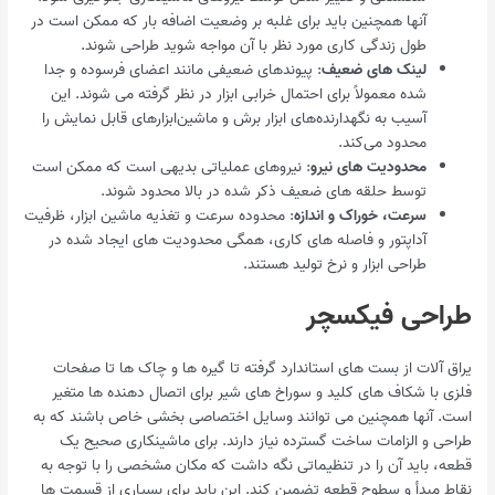
آنها همچنین باید برای غلبه بر وضعیت اضافه بار که ممکن است در
طول زندگی کاری مورد نظر با آن مواجه شوید طراحی شوند.
لینک های ضعیف
: پیوندهای ضعیفی مانند اعضای فرسوده و جدا
شده معمولاً برای احتمال خرابی ابزار در نظر گرفته می شوند. این
آسیب به نگهدارنده‌های ابزار برش و ماشین‌ابزارهای قابل نمایش را
محدود می‌کند.
محدودیت های نیرو
: نیروهای عملیاتی بدیهی است که ممکن است
توسط حلقه های ضعیف ذکر شده در بالا محدود شوند.
سرعت، خوراک و اندازه
: محدوده سرعت و تغذیه ماشین ابزار، ظرفیت
آداپتور و فاصله های کاری، همگی محدودیت های ایجاد شده در
طراحی ابزار و نرخ تولید هستند.
طراحی فیکسچر
یراق آلات از بست های استاندارد گرفته تا گیره ها و چاک ها تا صفحات
فلزی با شکاف های کلید و سوراخ های شیر برای اتصال دهنده ها متغیر
است. آنها همچنین می توانند وسایل اختصاصی بخشی خاص باشند که به
طراحی و الزامات ساخت گسترده نیاز دارند. برای ماشینکاری صحیح یک
قطعه، باید آن را در تنظیماتی نگه داشت که مکان مشخصی را با توجه به
نقاط مبدأ و سطوح قطعه تضمین کند. این باید برای بسیاری از قسمت ها